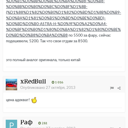
%D0%B1%D0%BB%D0%BE%D0%BA%D0%B8-%D0%B8-
%D0%BB%D0%B0%D0%BC%D0%BF%D1%8B-
(%D1%88%D1%82%D0%B0%D1%82%D0%BD%D1%8B%D0%B9-
%D0%BA%D1%81%D0%B5%D0%BD%D0%BE%D0%BD)-
%D0%BD%D0%B0-ASTRA-H-%D0%9F%D0%A2%D0%A4-
%D0%BF%D0%B0%D1%80%D0%BA%D1%82%D1%80%D0%BE%
D0%BD%D0%B8%D0%BA%D0%B8
по 5500 за фару, сейчас
подешевели, 5200. Так что свои отдам за 8500.
это полный аналог оригинала, только китай
xRedBull
1 016
Опубликовано
27 октября, 2013
цена адекват!
Раф
281