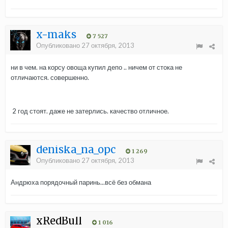
x-maks
7 527
Опубликовано
27 октября, 2013
ни в чем. на корсу овоща купил депо .. ничем от стока не
отличаются. совершенно.
2 год стоят. даже не затерлись. качество отличное.
deniska_na_opc
1 269
Опубликовано
27 октября, 2013
Андрюха порядочный паринь...всё без обмана
xRedBull
1 016