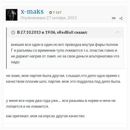
x-maks
7 527
Опубликовано
27 октября, 2013
В 27.10.2013 в 19:06, xRedBull сказал:
внешне все один в один но вот проводка внутри фары полное
Г и разъемы со временем тупо ломаются т.к. пластик говно и
не держит нагрев от ламп. но за свои деньги альтернатива что
надо
не знаю, мож партия была другая. слышал,что депо одно время с
качеством плохим шло. партия. мож это подделка под депо была.
у меня все норм два года уже.... все разьемы в норме и ниче не
лопается и не ломается.
как оригинал. мож на корсах другое качество