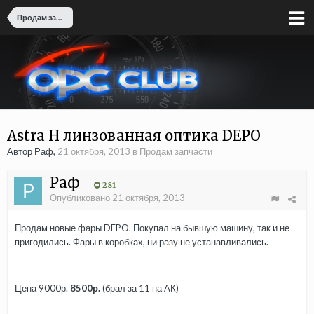
Продам запчасти
Astra H линзованная оптика DEPO
Автор Раф,
21 октября, 2013
в
Продам запчасти
Раф
281
Опубликовано
21 октября, 2013
Продам новые фары DEPO. Покупал на бывшую машину, так и не
пригодились. Фары в коробках, ни разу не устанавливались.
Цена
9000р.
8500р.
(брал за 11 на АК)