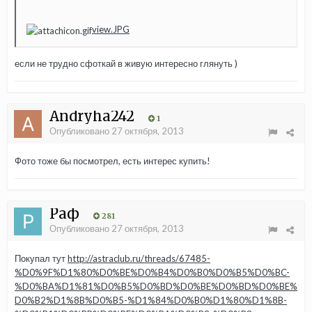
view.JPG
если не трудно сфоткай в живую интересно глянуть )
Andryha242
1
Опубликовано
27 октября, 2013
Фото тоже бы посмотрел, есть интерес купить!
Раф
281
Опубликовано
27 октября, 2013
Покупал тут
http://astraclub.ru/threads/67485-
%D0%9F%D1%80%D0%BE%D0%B4%D0%B0%D0%B5%D0%BC-
%D0%BA%D1%81%D0%B5%D0%BD%D0%BE%D0%BD%D0%BE%
D0%B2%D1%8B%D0%B5-%D1%84%D0%B0%D1%80%D1%8B-