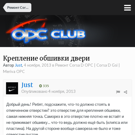
Ремонт Corsa D OPC | Corsa D Gsi | Meriva OPC
Крепление обшивки двери
Автор
Just
,
4 ноября, 2013
в
Ремонт Corsa D OPC | Corsa D Gsi |
Meriva OPC
Just
335
Опубликовано
4 ноября, 2013
Добрый день! Ребят, подскажите, что-то должно стоять в
отмеченном отверстии? это отверстие для крепления обшивки,
самая нижняя точка. Саморез в это отверстие плотно не встаёт и
не прижимает обшивку... что-то ведь должно ещё быть (клипса или
пластина). На другой стороне вообще самореза не было и тоже
отверстие пустое.