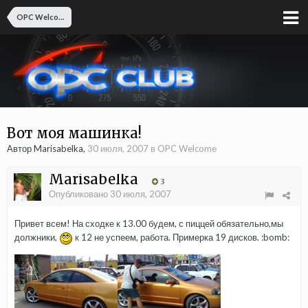
OPC Welcome
Вот моя машинка!
Автор Marisabelka,
30 июля, 2007
в
OPC Welcome
Marisabelka
3
Опубликовано
30 июля, 2007
Привет всем! На сходке к 13.00 будем, с пиццей обязательно,мы
должники,
к 12 не успеем, работа. Примерка 19 дисков. :bomb: