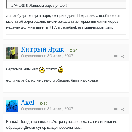
ЗАЧОД!!! Живьем ещё лучше!!!
Зачот будет когда в порядок приведем! Покрасим, а вообще есть
мысли об аэрографии, диски заказали из германии oxigin через
неделю должны прийти R17, в серебре
Безымянныйоогг.bmp
Хитрый Ярик
24
Опубликовано
30 июля, 2007
бертонка. ням ням
:crazy:
если на рыбалку не уеду,то обещаю быть на сходке
Axel
25
Опубликовано
31 июля, 2007
Класс! Всегда нравилась Астра купе....всегда на них внимание
обращаю. Диски супер ваще нереальные....