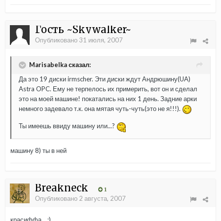
Гость ~Skywalker~
Опубликовано
31 июля, 2007
Marisabelka сказал:
Да это 19 диски irmscher. Эти диски ждут Андрюшину(UA)
Astra OPC. Ему не терпелось их примерить, вот он и сделал
это на моей машине! покатались на них 1 день. Задние арки
немного задевало т.к. она мятая чуть-чуть(это не я!!!).
Ты имеешь ввиду машину или...?
машину 8) ты в ней
Breakneck
1
Опубликовано
2 августа, 2007
красиффа... ;)