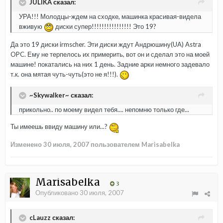
JULIKA сказал:
УРА!!! Молодцы-ждем на сходке, машинка красивая-видела
вживую
диски супер!!!!!!!!!!!!!!!! Это 19?
Да это 19 диски irmscher. Эти диски ждут Андрюшину(UA) Astra
OPC. Ему не терпелось их примерить, вот он и сделал это на моей
машине! покатались на них 1 день. Задние арки немного задевало
т.к. она мятая чуть-чуть(это не я!!!).
~Skywalker~ сказал:
прикольно.. по моему видел тебя.... непомню только где...
Ты имеешь ввиду машину или...?
Изменено
30 июля, 2007
пользователем Marisabelka
Marisabelka
3
Опубликовано
30 июля, 2007
cLauzz сказал: