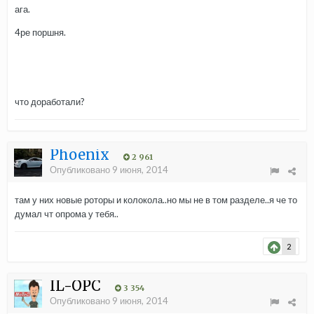
ага.
4ре поршня.
что доработали?
Phoenix
2 961
Опубликовано
9 июня, 2014
там у них новые роторы и колокола..но мы не в том разделе..я че то
думал чт опрома у тебя..
2
IL-OPC
3 354
Опубликовано
9 июня, 2014