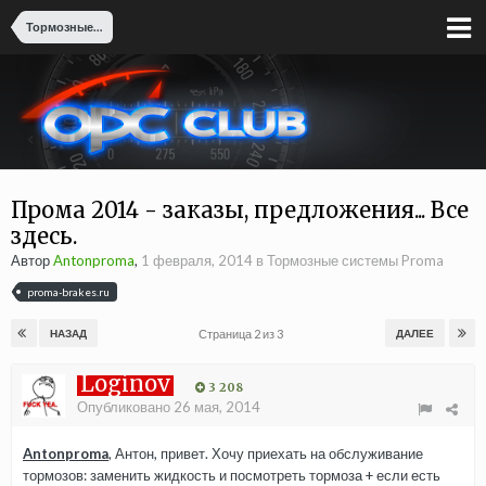
Тормозные системы Proma
Прома 2014 - заказы, предложения... Все
здесь.
Автор
Antonproma
,
1 февраля, 2014
в
Тормозные системы Proma
proma-brakes.ru
Страница 2 из 3
НАЗАД
ДАЛЕЕ
Loginov
3 208
Опубликовано
26 мая, 2014
Antonproma
, Антон, привет. Хочу приехать на обслуживание
тормозов: заменить жидкость и посмотреть тормоза + если есть