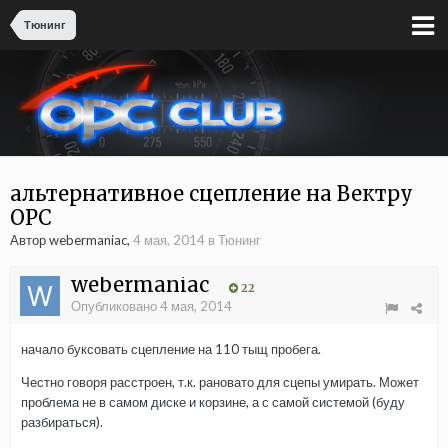
Тюнинг
альтернативное сцепление на Вектру
ОРС
Автор webermaniac,
4 мая, 2014
в
Тюнинг
webermaniac
22
Опубликовано
4 мая, 2014
начало буксовать сцепление на 110 тыщ пробега.
Честно говоря расстроен, т.к. рановато для сцепы умирать. Может
проблема не в самом диске и корзине, а с самой системой (буду
разбираться).