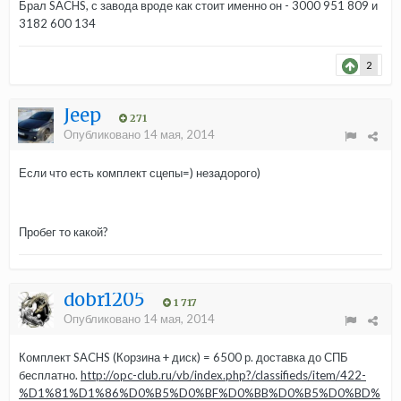
Брал SACHS, с завода вроде как стоит именно он - 3000 951 809 и
3182 600 134
2
Jeep
271
Опубликовано
14 мая, 2014
Если что есть комплект сцепы=) незадорого)
Пробег то какой?
dobr1205
1 717
Опубликовано
14 мая, 2014
Комплект SACHS (Корзина + диск) = 6500 р. доставка до СПБ
бесплатно.
http://opc-club.ru/vb/index.php?/classifieds/item/422-
%D1%81%D1%86%D0%B5%D0%BF%D0%BB%D0%B5%D0%BD%