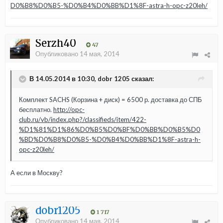
D0%B8%D0%B5-%D0%B4%D0%BB%D1%8F-astra-h-opc-z20leh/
Serzh40
47
Опубликовано
14 мая, 2014
В 14.05.2014 в 10:30, dobr 1205 сказал:
Комплект SACHS (Корзина + диск) = 6500 р. доставка до СПБ
бесплатно.
http://opc-
club.ru/vb/index.php?/classifieds/item/422-
%D1%81%D1%86%D0%B5%D0%BF%D0%BB%D0%B5%D0
%BD%D0%B8%D0%B5-%D0%B4%D0%BB%D1%8F-astra-h-
opc-z20leh/
А если в Москву?
dobr1205
1 717
Опубликовано
14 мая, 2014