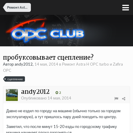
Ремонт Astra H OPC turbo и Zafira OPC
пробуксовывает сцепление?
Автор andy2012,
14 мая, 2014
в
Ремонт Astra H OPC turbo и Zafira
OPC
сцепление
andy2012
2
Опубликовано
14 мая, 2014
Давно не ездил по городу на машине (обычно только за городом
эксплуатирую), а тут пришлось пару дней поездить по центру.
Заметил, что после минут 15-20 езды по городскому трафику
машина начинает плохо разгоняться.