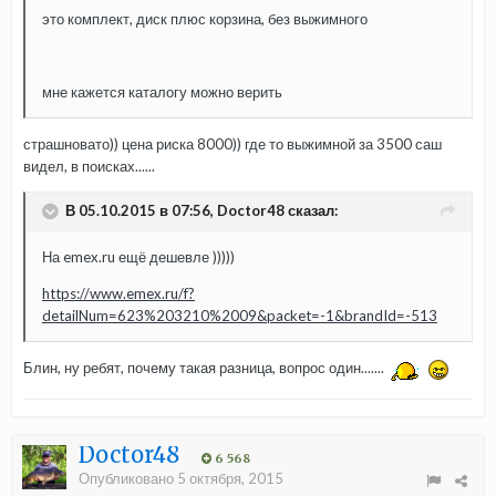
это комплект, диск плюс корзина, без выжимного
мне кажется каталогу можно верить
страшновато)) цена риска 8000)) где то выжимной за 3500 саш
видел, в поисках......
В 05.10.2015 в 07:56, Doctor48 сказал:
На emex.ru ещё дешевле )))))
https://www.emex.ru/f?
detailNum=623%203210%2009&packet=-1&brandId=-513
Блин, ну ребят, почему такая разница, вопрос один.......
Doctor48
6 568
Опубликовано
5 октября, 2015