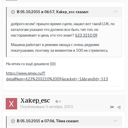
В 05.10.2015 в 06:57, Xakep_esc сказал:
доброго всем! пришло время сцепе, нашел вот такой LUK, по
каталогам указано что должно все быть тип топ, но
настораживает и цена, кто что знает?
623 3210 09
Машина работает в режиме овоща с очень редкими
покатушками, поэтому за моментом в 500 не стремлюсь
На emex.ru ещё дешевле )))))
https://www.emex.ru/f?
detailNum=623%203210%2009&packet=-1&brandId=-513
Xakep_esc
0
Опубликовано
5 октября, 2015
В 05.10.2015 в 07:06, Тёма сказал: