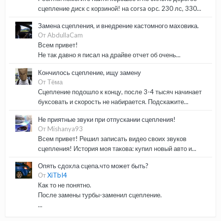
сцепление диск с корзиной! на corsa opc. 230 лс, 330...
Замена сцепления, и внедрение кастомного маховика.
От AbdullaCam
Всем привет!
Не так давно я писал на драйве отчет об очень...
Кончилось сцепление, ищу замену
От Тёма
Сцепление подошло к концу, после 3-4 тысяч начинает
буксовать и скорость не набирается. Подскажите...
Не приятные звуки при отпускании сцепления!
От Mishanya93
Всем привет! Решил записать видео своих звуков
сцепления! История моя такова: купил новый авто и...
Опять сдохла сцепа.что может быть?
От
XiTbI4
Как то не понятно.
После замены турбы-заменил сцепление.
...