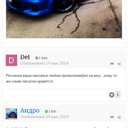
Del
1 984
Опубликовано
19 мая, 2014
Реснички ваше ниочем,в любом проявлении))но на вкус ..кому то
же синие писалки нравятся
1
Андро
1 855
Опубликовано
19 мая, 2014