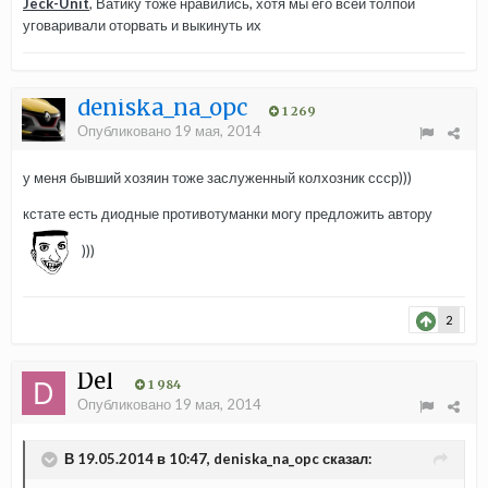
Jeck-Unit
, Ватику тоже нравились, хотя мы его всей толпой
уговаривали оторвать и выкинуть их
deniska_na_opc
1 269
Опубликовано
19 мая, 2014
у меня бывший хозяин тоже заслуженный колхозник ссср)))
кстате есть диодные противотуманки могу предложить автору
)))
2
Del
1 984
Опубликовано
19 мая, 2014
В 19.05.2014 в 10:47, deniska_na_opc сказал: