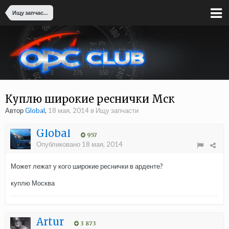
Ищу запчасти
Куплю широкие реснички Мск
Автор
Global
,
18 мая, 2014
в
Ищу запчасти
Global
957
Опубликовано
18 мая, 2014
Может лежат у кого широкие реснички в арденте?
куплю Москва
Аrtur
3 873