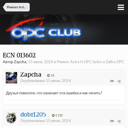
Ремонт Astra H OPC turbo и Zafira OPC
ECN 013602
Автор Zapcha,
15 июня, 2014
в
Ремонт Astra H OPC turbo и Zafira OPC
Zapcha
35
Опубликовано
15 июня, 2014
Друзья помогите, что означает эта ошибка и как лечить?
dobr1205
1 717
Опубликовано
15 июня, 2014