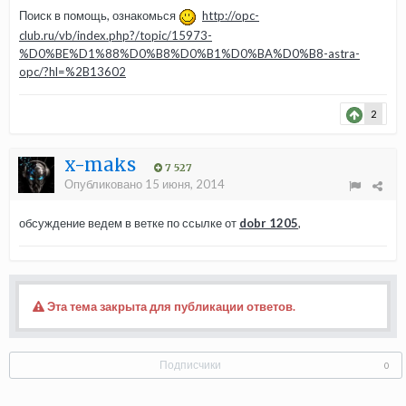
Поиск в помощь, ознакомься
http://opc-
club.ru/vb/index.php?/topic/15973-
%D0%BE%D1%88%D0%B8%D0%B1%D0%BA%D0%B8-astra-
opc/?hl=%2B13602
2
x-maks
7 527
Опубликовано
15 июня, 2014
обсуждение ведем в ветке по ссылке от
dobr 1205
,
Эта тема закрыта для публикации ответов.
Подписчики
0