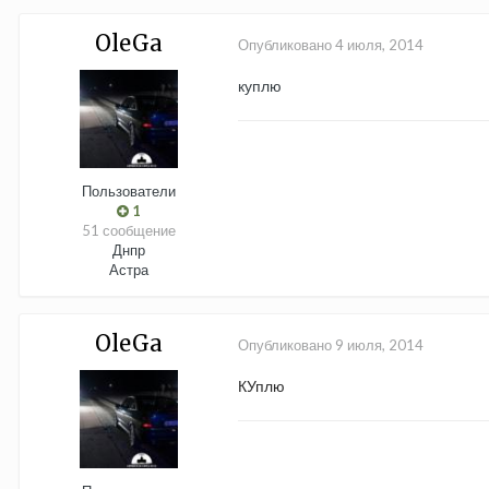
OleGa
Опубликовано
4 июля, 2014
куплю
Пользователи
1
51 сообщение
Днпр
Астра
OleGa
Опубликовано
9 июля, 2014
КУплю