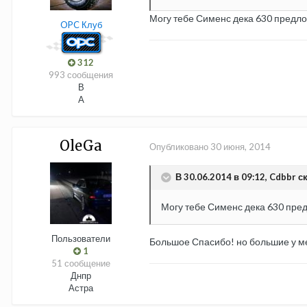
Могу тебе Сименс дека 630 предлож
OPC Клуб
312
993 сообщения
В
A
OleGa
Опубликовано
30 июня, 2014
В 30.06.2014 в 09:12, Cdbbr ск
Могу тебе Сименс дека 630 пред
Пользователи
Большое Спасибо! но большие у ме
1
51 сообщение
Днпр
Астра