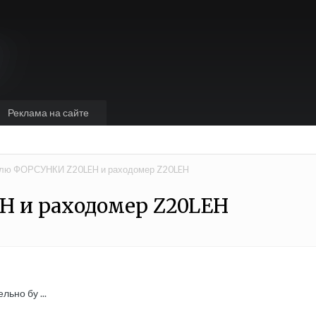
Реклама на сайте
лю ФОРСУНКИ Z20LEH и раходомер Z20LEH
 и раходомер Z20LEH
льно бу ...