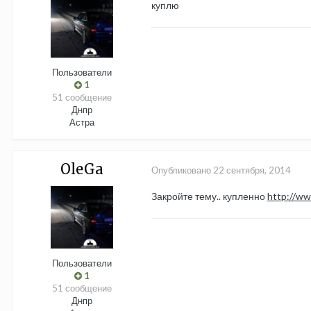
куплю
Пользователи
1
51 сообщение
Днпр
Астра
OleGa
Опубликовано
22 сентября, 2014
Закройте тему.. купленно
http://ww
Пользователи
1
51 сообщение
Днпр