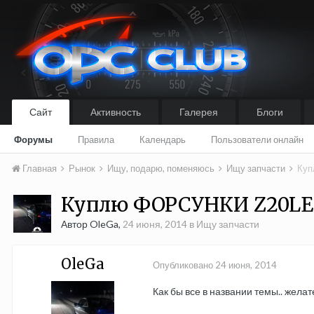
Сайт
Активность
Галерея
Блоги
Форумы
Правила
Календарь
Пользователи онлайн
Главная
Рынок
Ищу, подарю, поменяюсь
Ищу запчасти
Куп
Куплю ФОРСУНКИ Z20LEH
Автор OleGa,
24 июня, 2014
в
Ищу запчасти
OleGa
Опубликовано
24 июня, 2014
Как бы все в названии темы.. желате