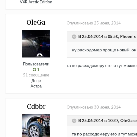
VXR Arctic Edition
OleGa
Опубликовано
25 июня, 2014
В 25.06.2014 в 05:50, Phoenix 
ну расходомер проще новый. он 
Пользователи
та по расходомеру его и тут можно 
1
51 сообщение
Днпр
Астра
Cdbbr
Опубликовано
30 июня, 2014
В 25.06.2014 в 10:37, OleGa с
та по расходомеру его и тут мож