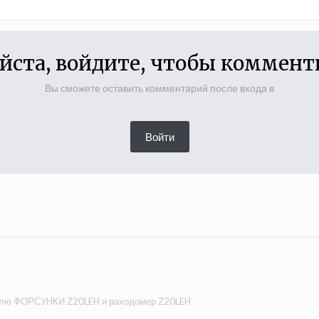
йста, войдите, чтобы коммент
Вы сможете оставить комментарий после входа в
Войти
лю ФОРСУНКИ Z20LEH и раходомер Z20LEH