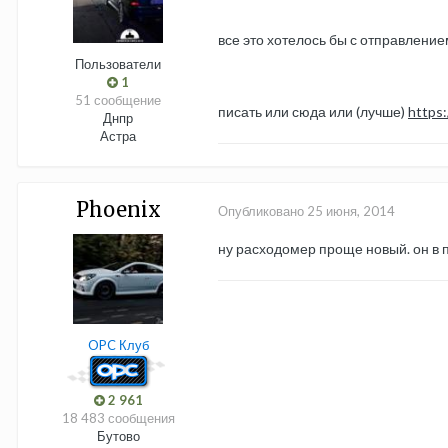
все это хотелось бы с отправлением
Пользователи
1
51 сообщение
писать или сюда или (лучше)
https
Днпр
Астра
Phoenix
Опубликовано
25 июня, 2014
ну расходомер проще новый. он в п
OPC Клуб
2 961
18 483 сообщения
Бутово