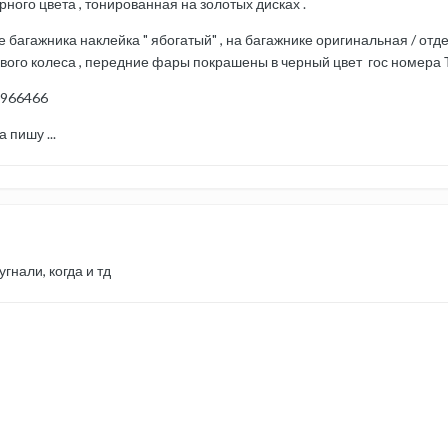
ого цвета , тонированная на золотых дисках .
багажника наклейка " ябогатый" , на багажнике оригинальная / отдел
авого колеса , передние фары покрашены в черный цвет гос номер
0966466
 пишу ...
гнали, когда и тд