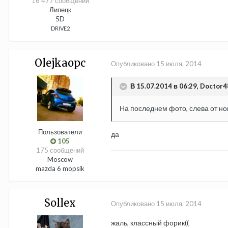
16 477 сообщений
Липецк
5D
DRIVE2
Olejkaopc
Опубликовано
15 июля, 2014
В 15.07.2014 в 06:29, Doctor4
На последнем фото, слева от но
Пользователи
да
105
175 сообщений
Moscow
mazda 6 mopsik
Sollex
Опубликовано
15 июля, 2014
жаль, классный форик((