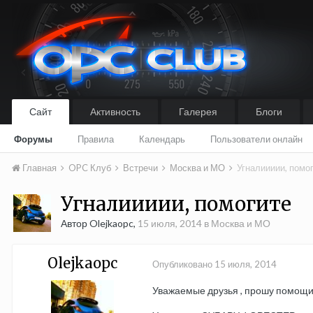
Сайт
Активность
Галерея
Блоги
Форумы
Правила
Календарь
Пользователи онлайн
Главная
OPC Клуб
Встречи
Москва и МО
Угналиииии, помо
Угналиииии, помогите
Автор Olejkaopc,
15 июля, 2014
в
Москва и МО
Olejkaopc
Опубликовано
15 июля, 2014
Уважаемые друзья , прошу помощи