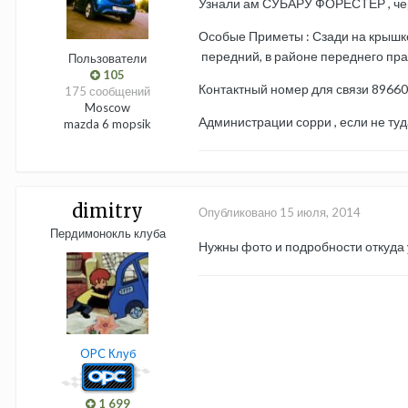
Узнали ам СУБАРУ ФОРЕСТЕР , черн
Особые Приметы : Сзади на крышке 
передний, в районе переднего пр
Пользователи
105
Контактный номер для связи 8966
175 сообщений
Moscow
Администрации сорри , если не туда
mazda 6 mopsik
dimitry
Опубликовано
15 июля, 2014
Пердимонокль клуба
Нужны фото и подробности откуда у
OPC Клуб
1 699