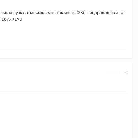
ьная ручка , в москве их не так много (2-3) Поцарапан бампер
а Т187УХ190
Жалоба