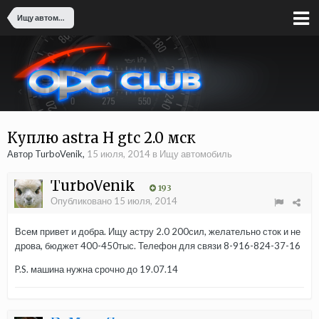
Ищу автомобиль
Куплю astra H gtc 2.0 мск
Автор TurboVenik,
15 июля, 2014
в
Ищу автомобиль
TurboVenik
193
Опубликовано
15 июля, 2014
Всем привет и добра. Ищу астру 2.0 200сил, желательно сток и не
дрова, бюджет 400-450тыс. Телефон для связи 8-916-824-37-16
P.S. машина нужна срочно до 19.07.14