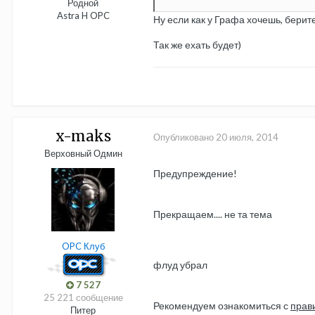
Родной
Astra H OPC
Ну если как у Графа хочешь, берит
Так же ехать будет)
x-maks
Опубликовано
20 июля, 2014
Верховный Одмин
Предупреждение!
Прекращаем.... не та тема
OPC Клуб
флуд убрал
7 527
25 221 сообщение
Рекомендуем ознакомиться с
прав
Питер