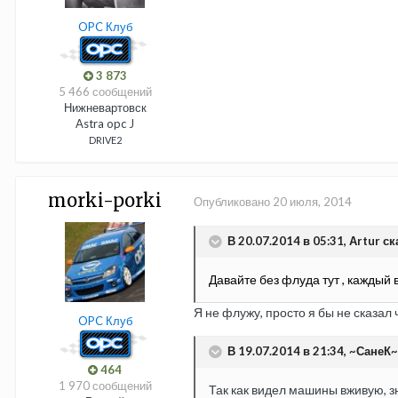
OPC Клуб
3 873
5 466 сообщений
Нижневартовск
Astra opc J
DRIVE2
morki-porki
Опубликовано
20 июля, 2014
В 20.07.2014 в 05:31, Аrtur ск
Давайте без флуда тут , каждый в
Я не флужу, просто я бы не сказа
OPC Клуб
В 19.07.2014 в 21:34, ~СанеК~
464
1 970 сообщений
Так как видел машины вживую, з