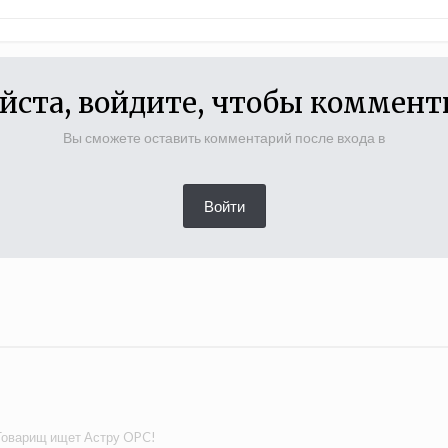
йста, войдите, чтобы коммент
Вы сможете оставить комментарий после входа в
Войти
Товарищ ищет Астру OPC!