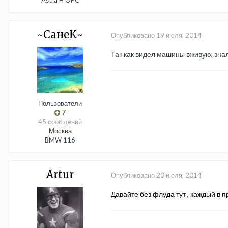
Astra H OPC
~СанеК~
Опубликовано
19 июля, 2014
Так как видел машины вживую, зна
Пользователи
7
45 сообщений
Москва
BMW 116
Аrtur
Опубликовано
20 июля, 2014
Давайте без флуда тут , каждый в п