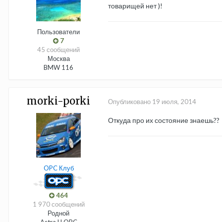
товарищей нет )!
Пользователи
7
45 сообщений
Москва
BMW 116
morki-porki
Опубликовано
19 июля, 2014
Откуда про их состояние знаешь??
OPC Клуб
464
1 970 сообщений
Родной