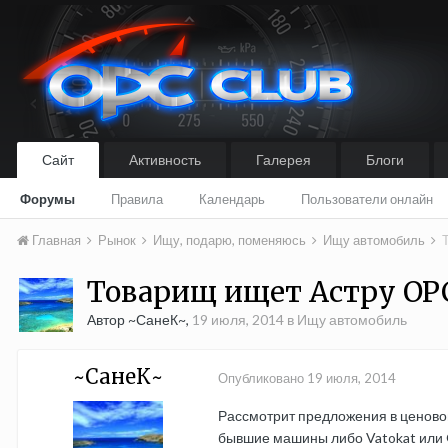
Сайт
Активность
Галерея
Блоги
Форумы
Правила
Календарь
Пользователи онлайн
Главная
Рынок
Ищу, подарю, поменяюсь
Ищу автомобиль
Товарищ ищет Астру OP
Автор ~СанеК~,
19 июля, 2014
в
Ищу автомобиль
~СанеК~
Опубликовано
19 июля, 2014
Рассмотрит предложения в ценовой 
бывшие машины либо Vatokat или Gr