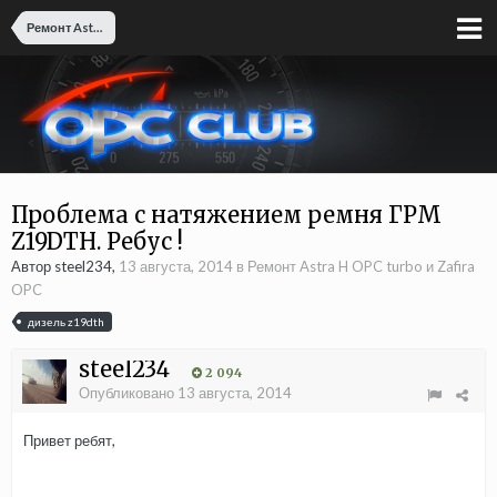
Ремонт Astra H OPC turbo и Zafira OPC
Проблема с натяжением ремня ГРМ
Z19DTH. Ребус !
Автор steel234,
13 августа, 2014
в
Ремонт Astra H OPC turbo и Zafira
OPC
дизель z19dth
steel234
2 094
Опубликовано
13 августа, 2014
Привет ребят,