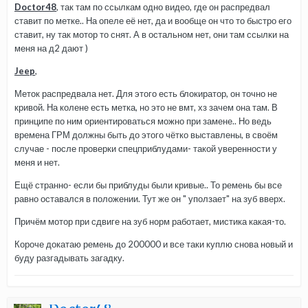
Doctor48
, так там по ссылкам одно видео, где он распредвал
ставит по метке.. На опеле её нет, да и вообще он что то быстро его
ставит, ну так мотор то снят. А в остальном нет, они там ссылки на
меня на д2 дают )
Jeep
,
Меток распредвала нет. Для этого есть блокиратор, он точно не
кривой. На колене есть метка, но это не вмт, хз зачем она там. В
принципе по ним ориентироваться можно при замене.. Но ведь
времена ГРМ должны быть до этого чётко выставлены, в своём
случае - после проверки спецприблудами- такой уверенности у
меня и нет.
Ещё странно- если бы приблуды были кривые.. То ремень бы все
равно оставался в положении. Тут же он " уползает" на зуб вверх.
Причём мотор при сдвиге на зуб норм работает, мистика какая-то.
Короче докатаю ремень до 200000 и все таки куплю снова новый и
буду разгадывать загадку.