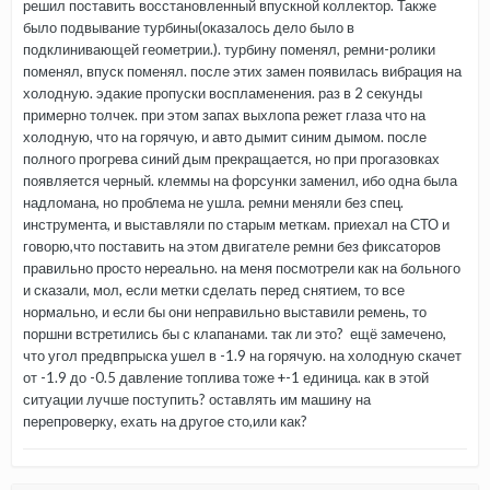
решил поставить восстановленный впускной коллектор. Также
было подвывание турбины(оказалось дело было в
подклинивающей геометрии.). турбину поменял, ремни-ролики
поменял, впуск поменял. после этих замен появилась вибрация на
холодную. эдакие пропуски воспламенения. раз в 2 секунды
примерно толчек. при этом запах выхлопа режет глаза что на
холодную, что на горячую, и авто дымит синим дымом. после
полного прогрева синий дым прекращается, но при прогазовках
появляется черный. клеммы на форсунки заменил, ибо одна была
надломана, но проблема не ушла. ремни меняли без спец.
инструмента, и выставляли по старым меткам. приехал на СТО и
говорю,что поставить на этом двигателе ремни без фиксаторов
правильно просто нереально. на меня посмотрели как на больного
и сказали, мол, если метки сделать перед снятием, то все
нормально, и если бы они неправильно выставили ремень, то
поршни встретились бы с клапанами. так ли это? ещё замечено,
что угол предвпрыска ушел в -1.9 на горячую. на холодную скачет
от -1.9 до -0.5 давление топлива тоже +-1 единица. как в этой
ситуации лучше поступить? оставлять им машину на
перепроверку, ехать на другое сто,или как?