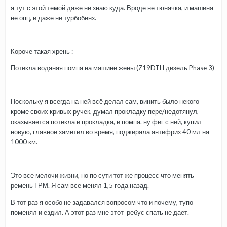
я тут с этой темой даже не знаю куда. Вроде не тюнячка, и машина
не опц, и даже не турбобенз.
Короче такая хрень :
Потекла водяная помпа на машине жены (Z19DTH дизель Phase 3)
Поскольку я всегда на ней всё делал сам, винить было некого
кроме своих кривых ручек, думал прокладку пере/недотянул,
оказывается потекла и прокладка, и помпа. ну фиг с ней, купил
новую, главное заметил во время, поджирала антифриз 40 мл на
1000 км.
Это все мелочи жизни, но по сути тот же процесс что менять
ремень ГРМ. Я сам все менял 1,5 года назад.
В тот раз я особо не задавался вопросом что и почему, тупо
поменял и ездил. А этот раз мне этот ребус спать не дает.