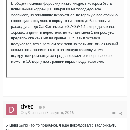
В общем поменял форсунку на цилиндре, в котором была
повышенная коррекция. вибрация на холодную еле
уловимая, но впринципе незаметная. на горячую все отлично.
коррекция вернулась в норму, тяги слегка добавилось, и
расход упал до 0.5-0.6 вместо 0.7-0.9-1.1 . и вроде как все
хорошо, и дымить перестала. но мучает меня 1 вопрос. угол
предвпрыска как был на уровне -1.9 , так и остался.
получается, что с ремнем все-таки накосячили. либо бывший
хозяин пожаловался на сто на плохую заводку,и ему
подкрутили ремнем угол предвпрыска,что теперь насос не
может в 0.0 вернуться. ранний впрыск ведь тоже зло.
dver
0
Опубликовано
8 августа, 2015
У меня было что-то подобное, я еще поколдовал с заслонками.