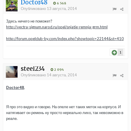
Doctor48
6 568
Опубликовано
13 августа, 2014
Здесь ничего не поможет?
http://vectra-signum.narod.ru/opel/snjatie-remnja-grm.html
http://forum.opelclub-by.com/index.php?showtopic=22144&st=410
1
steel234
2 094
Опубликовано
14 августа, 2014
Doctor48
,
Я про это видео и говорю. На опеле нет таких меток на корпусе. И
натягивает он ремень ну просто нереально лихо, так невозможно в
реале.