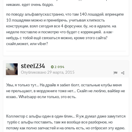
никаких. едет очень бодро.
по поводу альфавпуска:странно, что там 140 лошадей. впринципе
10 лошадями можно и пренебречь. учитывая хлипкость
конструкции. взял сегодня все 4 форсунки. бу, но в идеале. на
неделе поставлю и посмотрю что будет с коррекцией. а как-
нибудь с тобой ещё связаться можно, кроме этого сайта?
скайп,может, или viber?
steel234
2 094
Опубликовано
29 марта, 2015
Увы, я только тут... На драйв я забил болт, остальные клубы меня
не прельщают, в мордокниге тоже нет... Скайп не люблю, вайбер не
юзаю.. Whatsapp если только, это есть.
Коллектор с альфы один в один блин... Я уж думал даже замутится
турбо с альфы поставить, там же вообще все разборное, но
потому как полно запчастей и на опель есть, но отбросил эту идею.