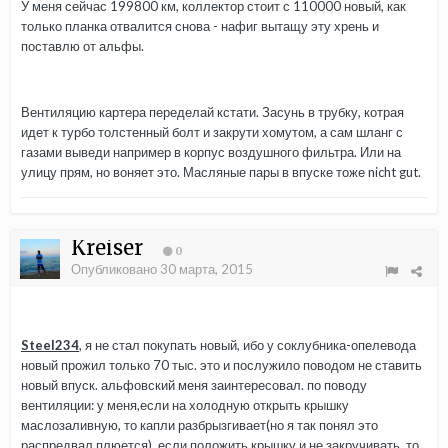
У меня сейчас 199800 км, коллектор стоит с 110000 новый, как
только планка отвалится снова - нафиг вытащу эту хрень и
поставлю от альфы.
Вентиляцию картера переделай кстати. Засунь в трубку, котрая
идет к турбо толстенный болт и закрути хомутом, а сам шланг с
газами выведи например в корпус воздушного фильтра. Или на
улицу прям, но воняет это. Масляные пары в впуске тоже nicht gut.
Kreiser
0
Опубликовано
30 марта, 2015
Steel234
, я не стал покупать новый, ибо у соклубника-опелевода
новый прожил только 70 тыс. это и послужило поводом не ставить
новый впуск. альфовский меня заинтересовал. по поводу
вентиляции: у меня,если на холодную открыть крышку
маслозаливную, то капли разбрызгивает(но я так понял это
распредвал плюется). если положить крышку и не закручивать, то