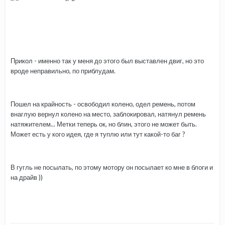
Прикол - именно так у меня до этого был выставлен двиг, но это
вроде неправильно, по приблудам.
Пошел на крайность - освободил колено, одел ремень, потом
внаглую вернул колено на место, заблокировал, натянул ремень
натяжителем... Метки теперь ок, но блин, этого не может быть.
Может есть у кого идея, где я туплю или тут какой-то баг ?
В гугль не посылать, по этому мотору он посылает ко мне в блоги и
на драйв ))