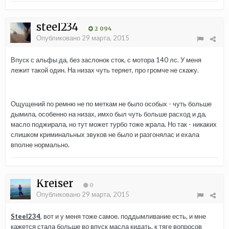
steel234
2 094
Опубликовано
29 марта, 2015
Впуск с альфы да, без заслонок сток, с мотора 140 лс. У меня
лежит такой один. На низах чуть теряет, про громче не скажу.
Ощущений по ремню не по меткам не было особых - чуть больше
дымила, особенно на низах, имхо был чуть больше расход и да,
масло поджирала, но тут может турбо тоже жрала. Но так - никаких
слишком криминальных звуков не было и разгонялас и ехала
вполне нормально.
Kreiser
0
Опубликовано
29 марта, 2015
Steel234
, вот и у меня тоже самое. поддымливание есть, и мне
кажется стала больше во впуск масла кидать. к тяге вопросов