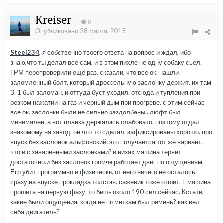
Kreiser
0
Опубликовано
28 марта, 2015
Steel234
, я собственно твоего ответа на вопрос и ждал, ибо
знаю,что ты делал все сам, и в этом пихле не одну собаку сьел.
ГРМ перепроверили ещё раз. сказали, что все ок. нашли
заломленный болт, который дроссельную заслонку держит. их там
3. 1 был заломан, и оттуда буст уходил. отсюда и тупления при
резком нажатии на газ и черный дым при прогреве. с этим сейчас
все ок. заслонки были не сильно раздолбаны,. люфт был
минимален. а вот планка держалась слабовато. поэтому отдал
знакомому на завод. он что-то сделал. зафиксированы хорошо. про
впуск без заслонок альфовский: это получается тот же вариант,
что и с заваренными заслонками? в низах машина теряет
достаточно.и без заслонок громче работает двиг по ощущениям.
Егр убит программно и физически. от него ничего не осталось.
сразу на впуске прокладка толстая. сажевик тоже отшит. + машина
прошита на первую фазу. то бишь около 190 сил сейчас. Кстати,
какие были ощущения, когда не по меткам был ремень? как вел
себя двигатель?