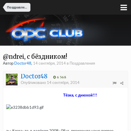
Поздравления
@ndrei, с бёздником!
Автор
Doctor48
,
14 сентября, 2014
в
Поздравления
Doctor48
6 568
Опубликовано
14 сентября, 2014
Тёзка, с днюхой!!!
зы. Когда- то, в далёком 2008- 09 гг. произошло наше первое