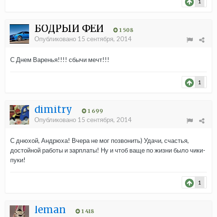
1
БОДРЫЙ ФЕЙ
1 508
Опубликовано
15 сентября, 2014
С Днем Варенья!!!! сбычи мечт!!!
1
dimitry
1 699
Опубликовано
15 сентября, 2014
С днюхой, Андрюха! Вчера не мог позвонить) Удачи, счастья,
достойной работы и зарплаты! Ну и чтоб ваще по жизни было чики-
пуки!
1
leman
1 418