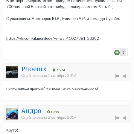
В четверг вечерком может приедем на киевский Лукойл с нашей
700-сильной Бестией, кто-нибудь планировал там быть ? : )
С уважением, Алекперов Ю.В., Енилеев А.Р. и команда Лукойл.
https://vk.com/alanenileev?w=wall41027861_30382
3
Phoenix
2 961
Опубликовано
1 октября, 2014
прикольно..а прайсы? мы пока тотэк юзаем..дорого(
Андро
1 855
Опубликовано
2 октября, 2014
Круто!