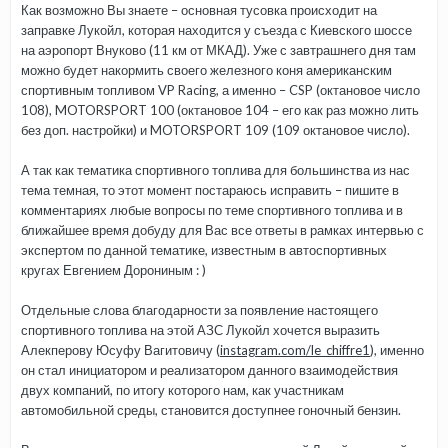
Как возможно Вы знаете – основная тусовка происходит на
заправке Лукойл, которая находится у съезда с Киевского шоссе
на аэропорт Внуково (11 км от МКАД). Уже с завтрашнего дня там
можно будет накормить своего железного коня американским
спортивным топливом VP Racing, а именно – CSP (октановое число
108), MOTORSPORT 100 (октановое 104 – его как раз можно лить
без доп. настройки) и MOTORSPORT 109 (109 октановое число).
А так как тематика спортивного топлива для большинства из нас
тема темная, то этот момент постараюсь исправить – пишите в
комментариях любые вопросы по теме спортивного топлива и в
ближайшее время добуду для Вас все ответы в рамках интервью с
экспертом по данной тематике, известным в автоспортивных
кругах Евгением Дорониным : )
Отдельные слова благодарности за появление настоящего
спортивного топлива на этой АЗС Лукойл хочется выразить
Алекперову Юсуфу Вагитовичу (
instagram.com/le_chiffre1
), именно
он стал инициатором и реализатором данного взаимодействия
двух компаний, по итогу которого нам, как участникам
автомобильной среды, становится доступнее гоночный бензин.