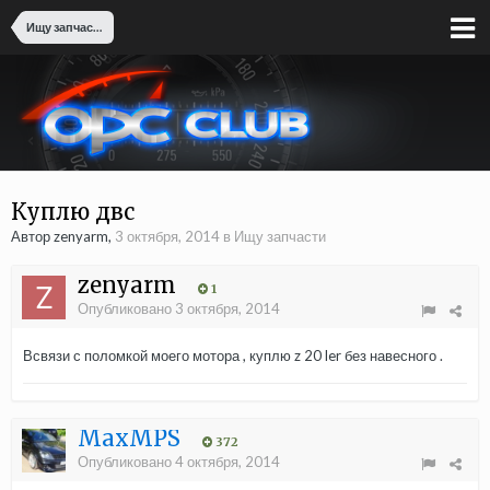
Ищу запчасти
Куплю двс
Автор zenyarm,
3 октября, 2014
в
Ищу запчасти
zenyarm
1
Опубликовано
3 октября, 2014
Всвязи с поломкой моего мотора , куплю z 20 ler без навесного .
MaxMPS
372
Опубликовано
4 октября, 2014