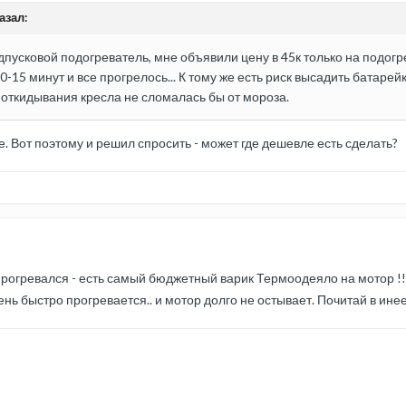
азал:
пусковой подогреватель, мне объявили цену в 45к только на подогре
0-15 минут и все прогрелось... К тому же есть риск высадить батарей
у откидывания кресла не сломалась бы от мороза.
е. Вот поэтому и решил спросить - может где дешевле есть сделать?
прогревался - есть самый бюджетный варик Термоодеяло на мотор !
ь быстро прогревается.. и мотор долго не остывает. Почитай в инеет 