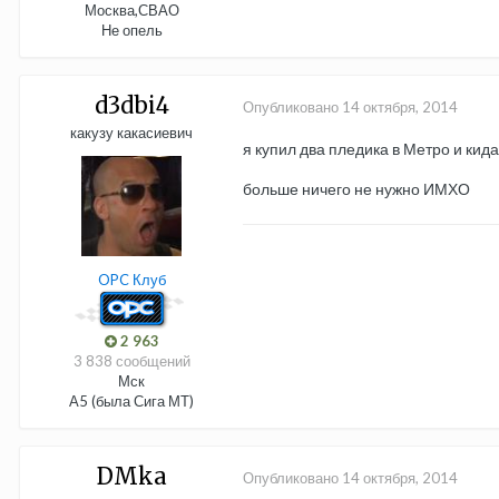
Москва,СВАО
Не опель
d3dbi4
Опубликовано
14 октября, 2014
какузу какасиевич
я купил два пледика в Метро и кид
больше ничего не нужно ИМХО
OPC Клуб
2 963
3 838 сообщений
Мск
А5 (была Сига МТ)
DMka
Опубликовано
14 октября, 2014