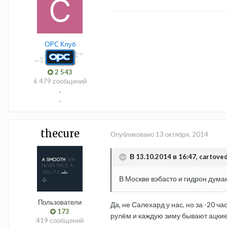
OPC Клуб
2 543
6 479 сообщений
.
.
thecure
Опубликовано
13 октября, 2014
В 13.10.2014 в 16:47, cartoved
В Москве вэбасто и гидрон думаю
Пользователи
Да, не Салехард у нас, но за -20 ч
173
рулём и каждую зиму бывают ацкие
419 сообщений