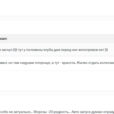
азал:
 загнул )))) тут у половины клуба даж перед них жопогревов нет )))
вил, но там сидушки попроще, а тут - красота. Жалко отдать колхоза
собо не актуально... Морозы -20 редкость... Авто запуск думаю опра