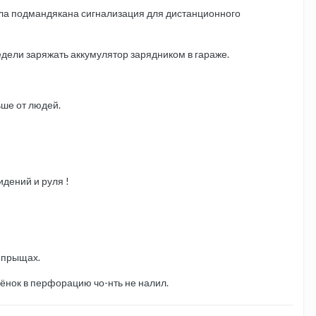
ыла подмандякана сигнализация для дистанционного
едели заряжать аккумулятор зарядником в гараже.
ьше от людей.
идений и руля !
в прыщах.
ебёнок в перфорацию чо-нть не налил.