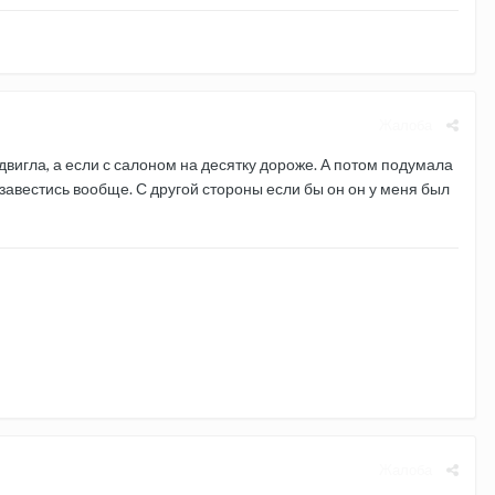
Жалоба
двигла, а если с салоном на десятку дороже. А потом подумала
е завестись вообще. С другой стороны если бы он он у меня был
Жалоба