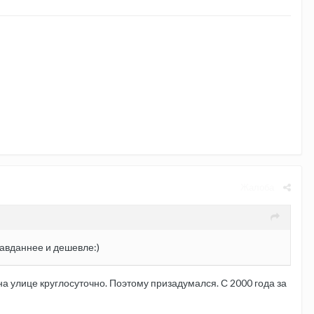
Жалоба
равданнее и дешевле:)
я на улице круглосуточно. Поэтому призадумался. С 2000 года за