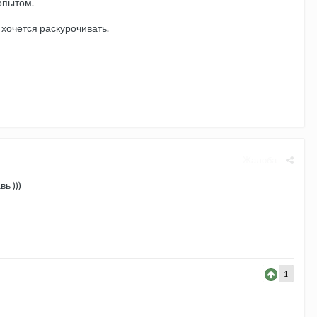
опытом.
 хочется раскурочивать.
Жалоба
ь )))
1