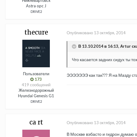
Нижневартовск
Astra opc J
DRIVE2
thecure
Опубликовано
13 октября, 2014
В 13.10.2014 в 16:13, Аrtur ск
Что касается задних сидух ты тож
Пользователи
ЭЭЭЭЭЭЭ как так??? Я на Мазду ста
173
419 сообщений
Железнодорожный
Hyundai Genesis G1
DRIVE2
ca rt
Опубликовано
13 октября, 2014
В Москве вэбасто и гидрон думаю о