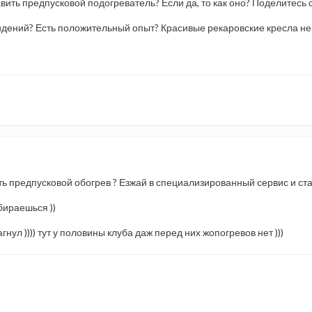
вить предпусковой подогреватель? Если да, то как оно? Поделитесь 
сидений? Есть положительный опыт? Красивые рекаровские кресла не
ть предпусковой обогрев ? Езжай в специализированный сервис и став
бираешься ))
гнул )))) тут у половины клуба даж перед них жопогревов нет )))