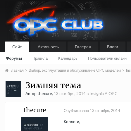
Сайт
Активность
Галерея
Блоги
Форумы
Правила
Календарь
Пользователи онлайн
Главная
Выбор, эксплуатация и обслуживание OPC моделей
In
Зимняя тема
Автор thecure,
13 октября, 2014
в
Insignia A OPC
thecure
Опубликовано
13 октября, 2014
Коллеги,