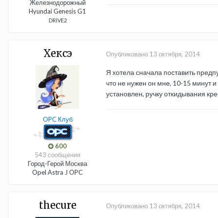
Железнодорожный
Hyundai Genesis G1
DRIVE2
Хексэ
Опубликовано
13 октября, 2014
Я хотела сначала поставить предпу
что не нужен он мне, 10-15 минут и
установлен, ручку откидывания кр
OPC Клуб
600
543 сообщения
Город-Герой Москва
Opel Astra J OPC
thecure
Опубликовано
13 октября, 2014