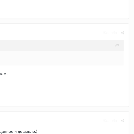
Жалоба
нам.
Жалоба
вданнее и дешевле:)