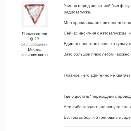
У меня перед инсигнией был фоку
радиозапуска.
Мне нравилось, но при недолгих п
Сейчас инсигния с автозапуском - и
Пользователи
29
Единственное, не очень-то культур
149 сообщений
Москва
Зато большой плюс летом - можно 
инсигния вагон
Главное, чего афигенно не хватает
Где б достать "переходник с проводк
А то либо заводить машину за пол-
Был бы выбор, я б тряпошные сиден