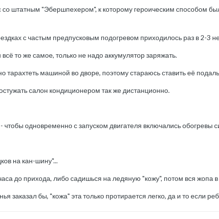
с со штатным "Эбершпехером", к которому героическим способом б
оездках с частым предпусковым подогревом приходилось раз в 2-3 н
 всё то же самое, только не надо аккумулятор заряжать.
но тарахтеть машиной во дворе, поэтому стараюсь ставить её подал
остужать салон кондиционером так же дистанционно.
 - чтобы одновременно с запуском двигателя включались обогревы с
ов на кан-шину"...
часа до прихода, либо садишься на ледяную "кожу", потом вся жопа 
ья заказал бы, "кожа" эта только протирается легко, да и то если р