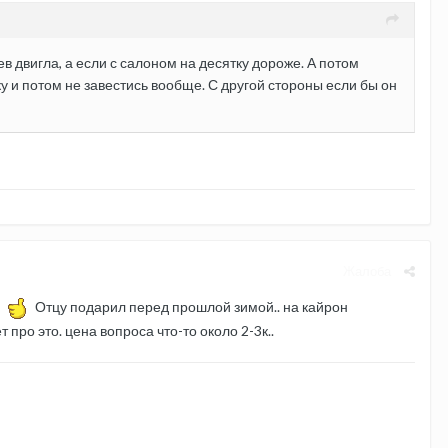
в двигла, а если с салоном на десятку дороже. А потом
ку и потом не завестись вообще. С другой стороны если бы он
Жалоба
!
Отцу подарил перед прошлой зимой.. на кайрон
про это. цена вопроса что-то около 2-3к..