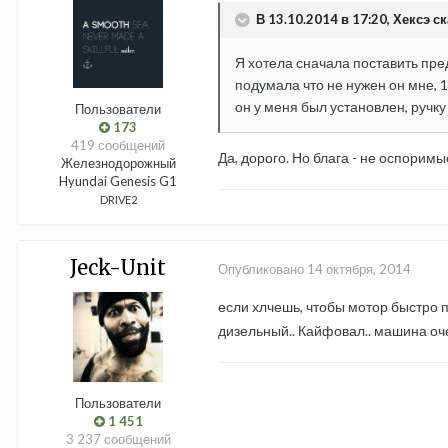
В 13.10.2014 в 17:20, Хексэ ск
Я хотела сначала поставить пред
подумала что не нужен он мне, 1
он у меня был установлен, ручк
Пользователи
173
419 сообщений
Да, дорого. Но блага - не оспоримы
Железнодорожный
Hyundai Genesis G1
DRIVE2
Jeck-Unit
Опубликовано
14 октября, 2014
если хлчешь, чтобы мотор быстро 
дизельный.. Кайфовал.. машина очен
Пользователи
1 451
3 237 сообщений