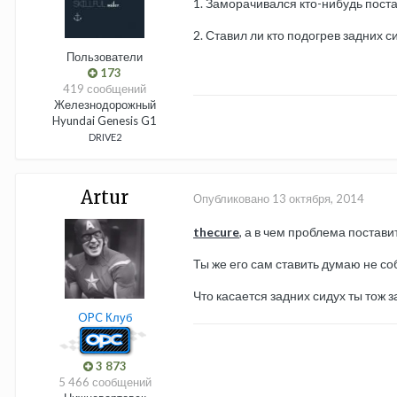
1. Заморачивался кто-нибудь поста
2. Ставил ли кто подогрев задних 
Пользователи
173
419 сообщений
Железнодорожный
Hyundai Genesis G1
DRIVE2
Аrtur
Опубликовано
13 октября, 2014
thecure
, а в чем проблема постави
Ты же его сам ставить думаю не со
Что касается задних сидух ты тож за
OPC Клуб
3 873
5 466 сообщений