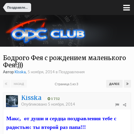
Поздравления
Бодрого Фея с рождением маленького
Фея!:)))
Автор
Kisska
,
5 ноября, 2014
в
Поздравления
Страница 1 из 3
НАЗАД
ДАЛЕЕ
Kisska
1 732
Опубликовано
5 ноября, 2014
Макс, от души и сердца поздравления тебе с
радостью: ты второй раз папа!!!