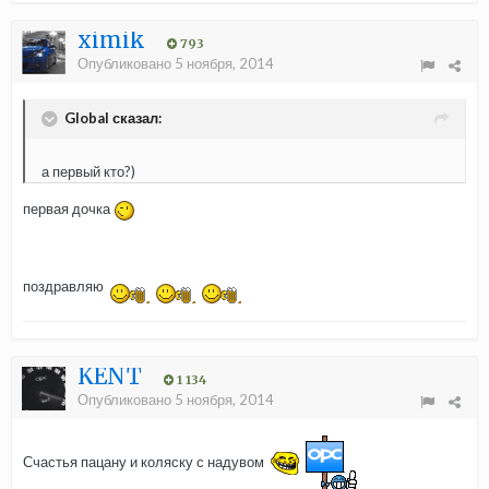
ximik
793
Опубликовано
5 ноября, 2014
Global сказал:
а первый кто?)
первая дочка
поздравляю
KENT
1 134
Опубликовано
5 ноября, 2014
Счастья пацану и коляску с надувом