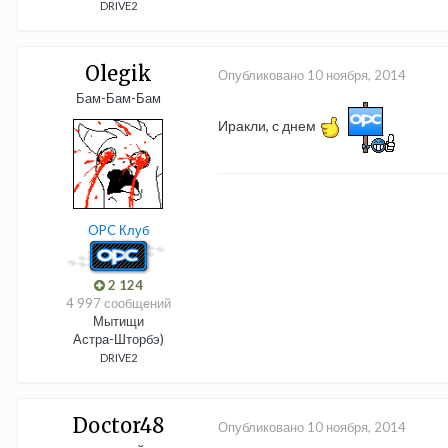
DRIVE2
Olegik
Опубликовано
10 ноября, 2014
Бам-Бам-Бам
Иракли, с днем
OPC Клуб
2 124
4 997 сообщений
Мытищи
Астра-Шторбэ)
DRIVE2
Doctor48
Опубликовано
10 ноября, 2014