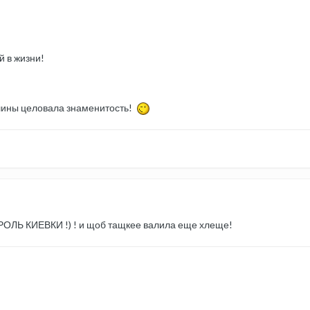
 в жизни!
машины целовала знаменитость!
ОЛЬ КИЕВКИ !) ! и щоб тащкее валила еще хлеще!