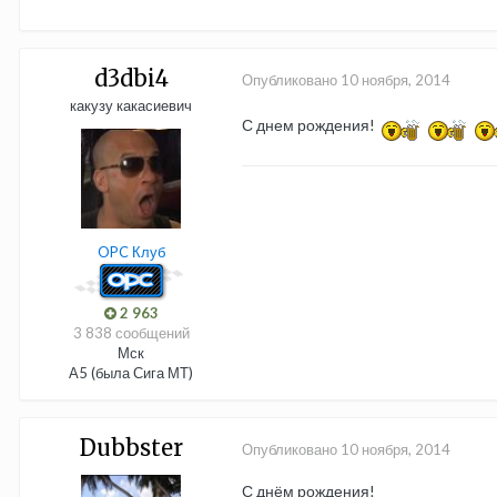
d3dbi4
Опубликовано
10 ноября, 2014
какузу какасиевич
С днем рождения!
OPC Клуб
2 963
3 838 сообщений
Мск
А5 (была Сига МТ)
Dubbster
Опубликовано
10 ноября, 2014
С днём рождения!