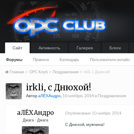
Сайт
Активность
Галерея
Блоги
Форумы
Правила
Календарь
Пользователи онлайн
Главная
OPC Клуб
Поздравления
irkli, с Днюхой!
irkli, с Днюхой!
Автор
aЛЁХАндро
,
10 ноября, 2014
в
Поздравления
aЛЁХАндро
Опубликовано
10 ноября, 2014
Джага - Джага
С Днюхой, мужчина!