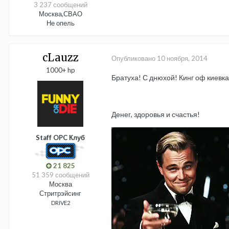
3 237 сообщений
Москва,СВАО
Не опель
cLauzz
Опубликовано
10 ноября, 2014
1000+ hp
Братуха! С днюхой! Кинг оф киевка
Денег, здоровья и счастья!
Staff OPC Клуб
21 825
51 359 сообщений
Москва
Стритрэйсинг
DRIVE2