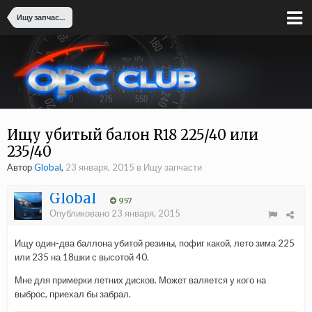
Ищу запчасти
Ищу убитый балон R18 225/40 или
235/40
Автор
Global
,
23 января, 2015
в
Ищу запчасти
Global
957
Опубликовано
23 января, 2015
Ищу один-два баллона убитой резины, пофиг какой, лето зима 225
или 235 на 18шки с высотой 40.
Мне для примерки летних дисков. Может валяется у кого на
выброс, приехал бы забрал.