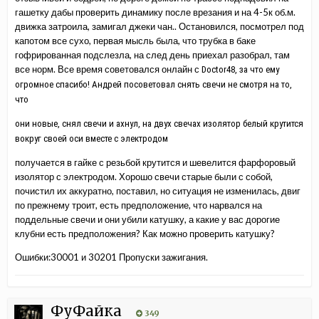
гашетку дабы проверить динамику после врезания и на 4-5к об.м.
движка затроила, замигал джеки чан.. Остановился, посмотрел под
капотом все сухо, первая мысль была, что трубка в баке
гофрированная подслезла, на след день приехал разобрал, там
все норм. Все время советовался онлайн с
Doctor48, за что ему
огромное спасибо! Андрей посоветовал снять свечи не смотря на то,
что
они новые, снял свечи и ахнул, на двух свечах изолятор белый крутится
вокруг своей оси вместе с электродом
получается в гайке с резьбой крутится и шевелится фарфоровый
изолятор с электродом. Хорошо свечи старые были с собой,
почистил их аккуратно, поставил, но ситуация не изменилась, двиг
по прежнему троит, есть предположение, что нарвался на
поддельные свечи и они убили катушку, а какие у вас дорогие
клубни есть предположения? Как можно проверить катушку?
Ошибки:30001 и 30201 Пропуски зажигания.
ФуФайка
349