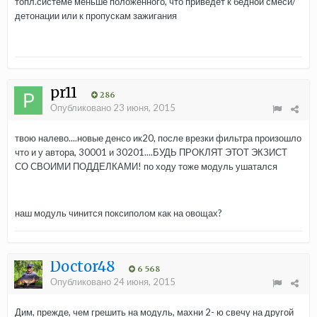
топл.системе меньше положенного, что приведёт к бедной смеси/
детонации или к пропускам зажигания
pr11
286
Опубликовано
23 июня, 2015
твою налево....новые денсо ик20, после врезки фильтра произошло
что и у автора, 30001 и 30201....БУДЬ ПРОКЛЯТ ЭТОТ ЭКЗИСТ
СО СВОИМИ ПОДДЕЛКАМИ! по ходу тоже модуль ушатался
наш модуль чинится поксиполом как на овощах?
Doctor48
6 568
Опубликовано
24 июня, 2015
Дим, прежде, чем грешить на модуль, махни 2- ю свечу на другой