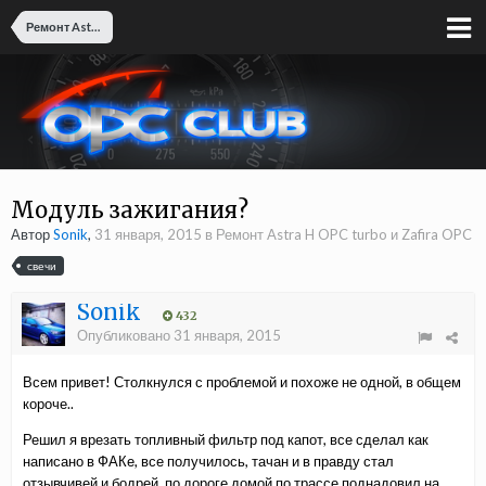
Ремонт Astra H OPC turbo и Zafira OPC
Модуль зажигания?
Автор
Sonik
,
31 января, 2015
в
Ремонт Astra H OPC turbo и Zafira OPC
свечи
Sonik
432
Опубликовано
31 января, 2015
Всем привет! Столкнулся с проблемой и похоже не одной, в общем
короче..
Решил я врезать топливный фильтр под капот, все сделал как
написано в ФАКе, все получилось, тачан и в правду стал
отзывчивей и бодрей, по дороге домой по трассе поднадовил на