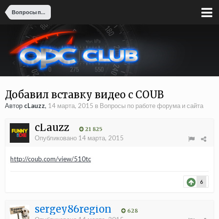
Вопросы по работе форума и сайта
Добавил вставку видео с COUB
Автор
cLauzz
,
14 марта, 2015
в
Вопросы по работе форума и сайта
cLauzz
21 825
Опубликовано
14 марта, 2015
http://coub.com/view/510tc
6
sergey86region
628