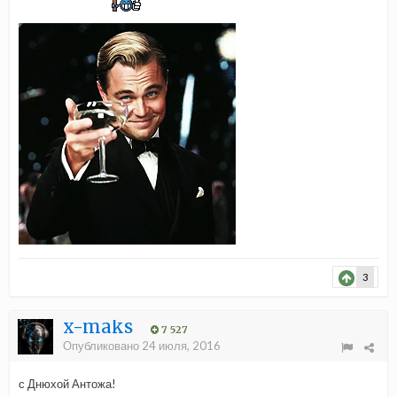
3
x-maks
7 527
Опубликовано
24 июля, 2016
с Днюхой Антожа!