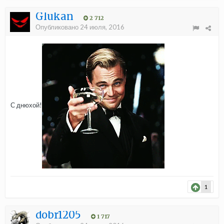
Glukan
2 712
Опубликовано
24 июля, 2016
С днюхой!
1
dobr1205
1 717