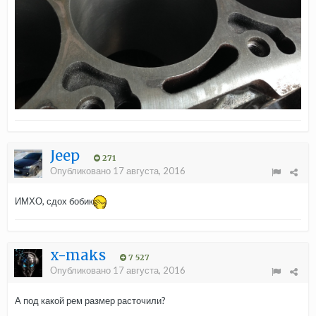
Jeep
271
Опубликовано
17 августа, 2016
ИМХО, сдох бобик
x-maks
7 527
Опубликовано
17 августа, 2016
А под какой рем размер расточили?