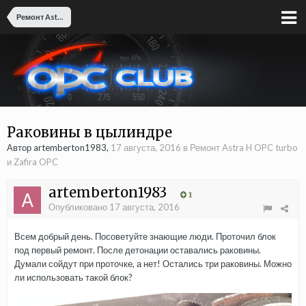
Ремонт Astra H OPC turbo и Zafira OPC
Раковины в цылиндре
Автор artemberton1983,
17 августа, 2016
в
Ремонт Astra H OPC turbo
и Zafira OPC
artemberton1983
1
Опубликовано
17 августа, 2016
Всем добрый день. Посоветуйте знающие люди. Проточил блок
под первый ремонт. После детонации оставались раковины.
Думали сойдут при проточке, а нет! Остались три раковины. Можно
ли использовать такой блок?