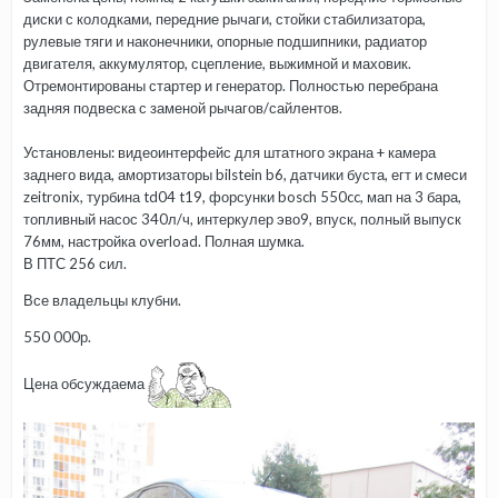
диски с колодками, передние рычаги, стойки стабилизатора,
рулевые тяги и наконечники, опорные подшипники, радиатор
двигателя, аккумулятор, сцепление, выжимной и маховик.
Отремонтированы стартер и генератор. Полностью перебрана
задняя подвеска с заменой рычагов/сайлентов.
Установлены: видеоинтерфейс для штатного экрана + камера
заднего вида, амортизаторы bilstein b6, датчики буста, егт и смеси
zeitronix, турбина td04 t19, форсунки bosch 550cc, мап на 3 бара,
топливный насос 340л/ч, интеркулер эво9, впуск, полный выпуск
76мм, настройка overload. Полная шумка.
В ПТС 256 сил.
Все владельцы клубни.
550 000р.
Цена обсуждаема