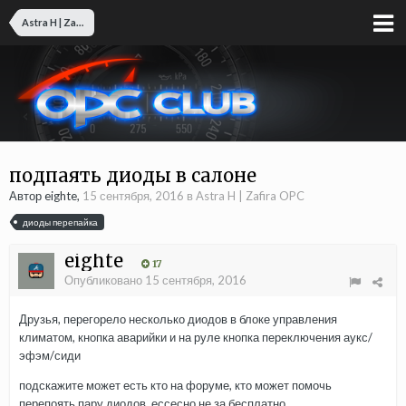
Astra H | Zafira OPC
подпаять диоды в салоне
Автор eighte,
15 сентября, 2016
в
Astra H | Zafira OPC
диоды перепайка
eighte
17
Опубликовано
15 сентября, 2016
Друзья, перегорело несколько диодов в блоке управления
климатом, кнопка аварийки и на руле кнопка переключения аукс/
эфэм/сиди
подскажите может есть кто на форуме, кто может помочь
перепоять пару диодов, ессесно не за бесплатно