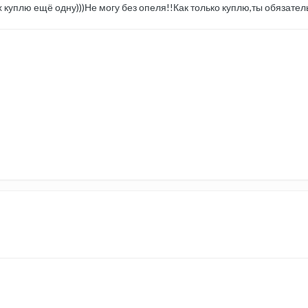
х куплю ещё одну)))Не могу без опеля!!Как только куплю,ты обязател