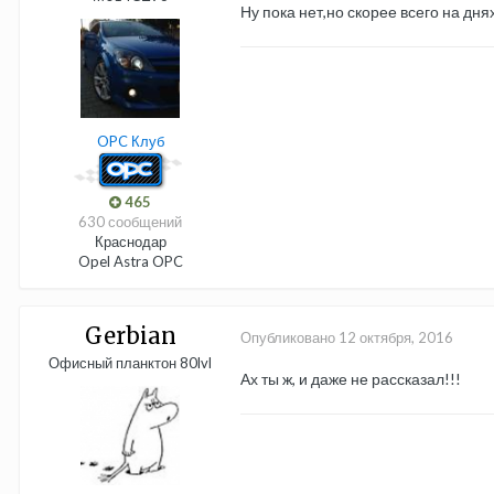
Ну пока нет,но скорее всего на дня
OPC Клуб
465
630 сообщений
Краснодар
Opel Astra OPC
Gerbian
Опубликовано
12 октября, 2016
Офисный планктон 80lvl
Ах ты ж, и даже не рассказал!!!