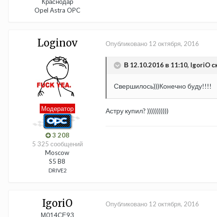
Краснодар
Opel Astra OPC
Loginov
Опубликовано
12 октября, 2016
В 12.10.2016 в 11:10, IgoriO с
Свершилось)))Конечно буду!!!!
Модератор
Астру купил? )))))))))))
3 208
5 325 сообщений
Moscow
S5 B8
DRIVE2
IgoriO
Опубликовано
12 октября, 2016
М014СЕ93