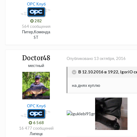
OPC Клуб
282
564 сообщения
Питер,Коменда
ST
Doctor48
Опубликовано
13 октября, 2016
местный
В 12.10.2016 в 19:22, IgoriO с
на днях куплю
OPC Клуб
6 568
16 477 сообщений
Липецк