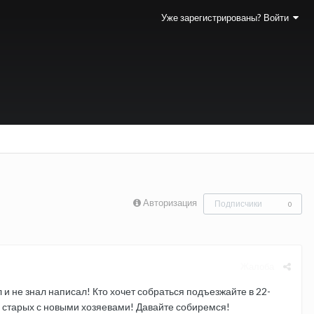
Уже зарегистрированы? Войти
Авторизация
Подписчики
0
Жалоба
 и не знал написал! Кто хочет собраться подъезжайте в 22-
 и старых с новыми хозяевами! Давайте собиремся!