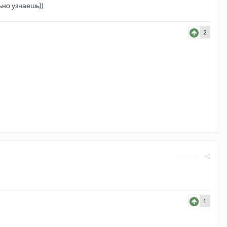
ьно узнаешь))
2
Жалоба
1