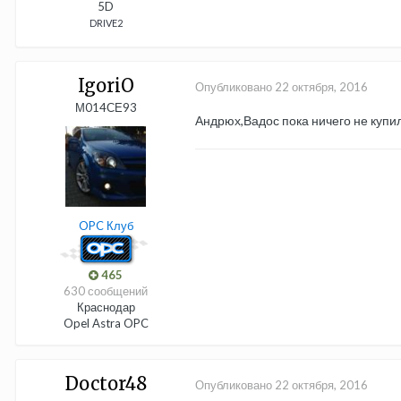
5D
DRIVE2
IgoriO
Опубликовано
22 октября, 2016
М014СЕ93
Андрюх,Вадос пока ничего не купил
OPC Клуб
465
630 сообщений
Краснодар
Opel Astra OPC
Doctor48
Опубликовано
22 октября, 2016