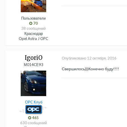
Пользователи
70
38 сообщений
Краснодар
Opel Astra J OPC
IgoriO
Опубликовано
12 октября, 2016
М014СЕ93
Свершилось)))Конечно буду!!!!
OPC Клуб
465
630 сообщений