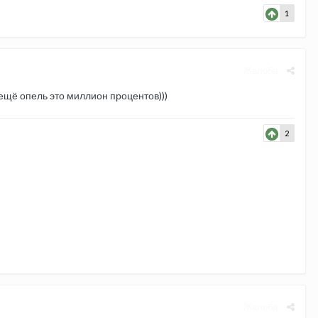
1
Жалоба
 ещё опель это миллион процентов)))
2
Жалоба