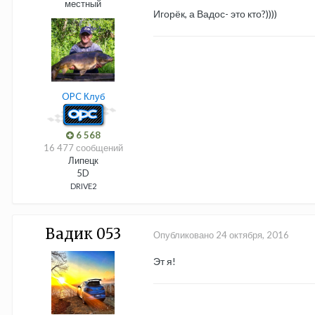
местный
Игорёк, а Вадос- это кто?))))
OPC Клуб
6 568
16 477 сообщений
Липецк
5D
DRIVE2
Вадик 053
Опубликовано
24 октября, 2016
Эт я!