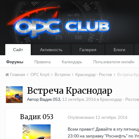
Сайт
Активность
Галерея
Блоги
Форумы
Правила
Календарь
Пользователи онлайн
Главная
OPC Клуб
Встречи
Краснодар - Ростов
Встреча Кр
Встреча Краснодар
Автор Вадик 053,
12 октября, 2016
в
Краснодар - Ростов
Вадик 053
Опубликовано
12 октября, 2016
Всем привет! Давайте в эту пятниц
23:00 на заправку "Роснефть" по 