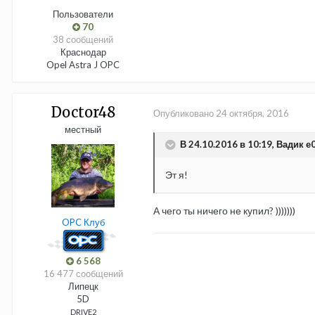
Пользователи
70
38 сообщений
Краснодар
Opel Astra J OPC
Doctor48
Опубликовано
24 октября, 2016
местный
В 24.10.2016 в 10:19, Вадик 
Эт я!
А чего ты ничего не купил? )))))))
OPC Клуб
6 568
16 477 сообщений
Липецк
5D
DRIVE2