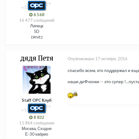
6 568
16 477 сообщений
Липецк
5D
DRIVE2
дядя Петя
Опубликовано
17 октября, 2016
спасибо всем, кто поддержал и еще
наши деФчонки -- это супер !...пуст
Staff OPC Клуб
8 832
11 864 сообщения
Москва, Сходня
Е-30 кабрио