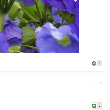
2
Жалоба
1