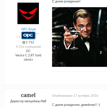
С днем рождения!
OPC Клуб
2 712
4 316 сообщений
DC
Vectra C 2.8Т Sold
DRIVE2
camel
Опубликовано
17 октября, 2016
Директор овощебазы №8
C днем рождения, девчёнки!! :)