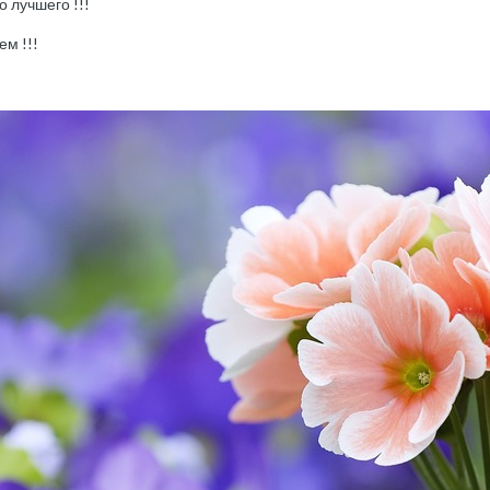
о лучшего !!!
ем !!!