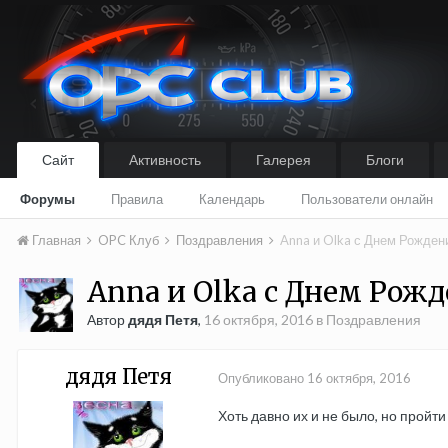
Сайт
Активность
Галерея
Блоги
Форумы
Правила
Календарь
Пользователи онлайн
Главная
OPC Клуб
Поздравления
Anna и Olka с Днем Рождени
Anna и Olka с Днем Рожде
Автор
дядя Петя
,
16 октября, 2016
в
Поздравления
дядя Петя
Опубликовано
16 октября, 2016
Хоть давно их и не было, но пройти