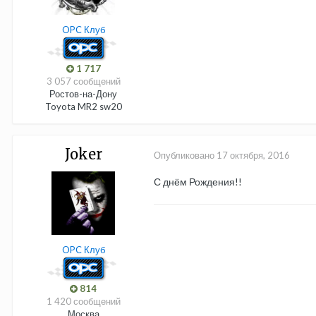
OPC Клуб
1 717
3 057 сообщений
Ростов-на-Дону
Toyota MR2 sw20
Joker
Опубликовано
17 октября, 2016
С днём Рождения!!
OPC Клуб
814
1 420 сообщений
Москва