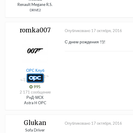
Renault Megane R.S.
DRIVE2
romka007
Опубликовано
17 октября, 2016
С днем рождения !!)!
OPC Клуб
995
2 171 сообщение
РнД-МСК
Astra H OPC
Glukan
Опубликовано
17 октября, 2016
Sofa Driver