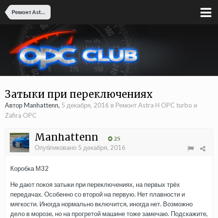
Ремонт Astra H OPC turbo и Zafira OPC
Затыки при переключениях
Автор Manhattenn,
5 декабря, 2016
в
Ремонт Astra H OPC turbo и
Zafira OPC
Manhattenn
25
Опубликовано
5 декабря, 2016
Коробка М32
Не дают покоя затыки при переключениях, на первых трёх
передачах. Особенно со второй на первую. Нет плавности и
мягкости. Иногда нормально включится, иногда нет. Возможно
дело в морозе, но на прогретой машине тоже замечаю. Подскажите,