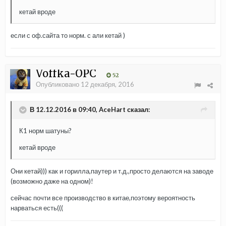
кетай вроде
если с оф.сайта то норм. с али кетай )
Voffka-OPC
52
Опубликовано
12 декабря, 2016
В 12.12.2016 в 09:40, AceHart сказал:
К1 норм шатуны?
кетай вроде
Они кетай))) как и горилла,паутер и т.д.,просто делаются на заводе
(возможно даже на одном)!
сейчас почти все производство в китае,поэтому вероятность
нарваться есть(((