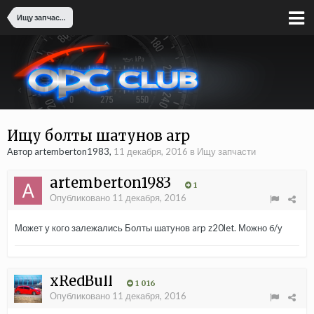
Ищу запчасти
Ищу болты шатунов arp
Автор artemberton1983,
11 декабря, 2016
в
Ищу запчасти
artemberton1983
1
Опубликовано
11 декабря, 2016
Может у кого залежались Болты шатунов arp z20let. Можно б/у
xRedBull
1 016
Опубликовано
11 декабря, 2016