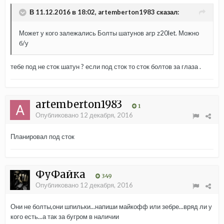
В 11.12.2016 в 18:02, artemberton1983 сказал:
Может у кого залежались Болты шатунов arp z20let. Можно
б/у
тебе под не сток шатун ? если под сток то сток болтов за глаза .
artemberton1983
1
Опубликовано
12 декабря, 2016
Планировал под сток
ФуФайка
349
Опубликовано
12 декабря, 2016
Они не болты,они шпильки...напиши майкофф или зебре...вряд ли у
кого есть...а так за бугром в наличии