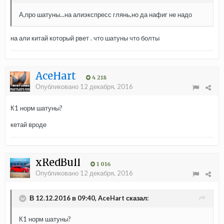
А,про шатуны...на алиэкспресс глянь,но да нафиг не надо
на али китай который рвет . что шатуны что болты
AceHart
4 218
Опубликовано
12 декабря, 2016
К1 норм шатуны?
кетай вроде
xRedBull
1 016
Опубликовано
12 декабря, 2016
В 12.12.2016 в 09:40, AceHart сказал:
К1 норм шатуны?