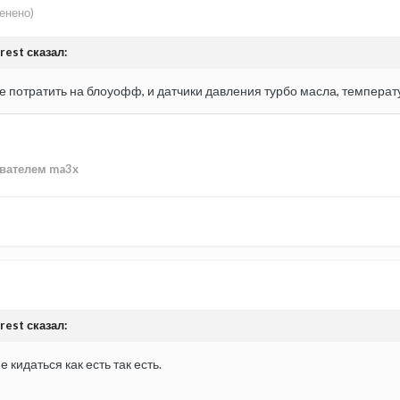
енено)
rest сказал:
 потратить на блоуофф, и датчики давления турбо масла, темпер
вателем ma3x
rest сказал:
 кидаться как есть так есть.