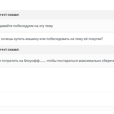
rest сказал:
 давайте побеседуем на эту тему
ы хочешь купить машину или побеседовать на тему её покупки?
rest сказал:
потратить на блоуофф........ чтобы постараться максимально сбереч