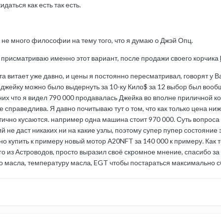
даться как есть так есть.
 не много философии на тему того, что я думаю о Джэй Опц.
 присматриваю именно этот вариант, после продажи своего корчика
та витает уже давно, и цены я постоянно пересматривал, говорят у В
д джейку можно было выдернуть за 10-ку Кило$ за 12 выбор был вооб
их что я видел 790 000 продавалась Джейка во вполне приличной комп
е справедлива. Я давно почитываю тут о том, что как только цена ниже
ично кусаются. например одна машина стоит 970 000. Суть вопроса за
й не даст никаких ни на какие узлы, поэтому супер пупер состояние 
жно купить к примеру новый мотор А20NFT за 140 000 к примеру. Как 
ого из Астроводов, просто выразил своё скромное мнение, спасибо 
бо масла, температуру масла, EGT чтобы постараться максималь