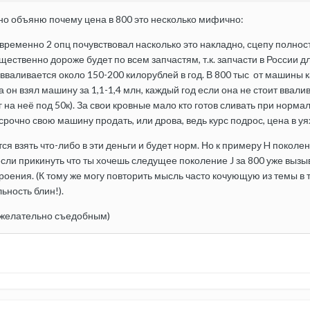
но объяню почему цена в 800 это несколько мифично:
ременно 2 опц почувствовал насколько это накладно, сцепу полностью
существенно дороже будет по всем запчастям, т.к. запчасти в России д
у вваливается около 150-200 килорублей в год. В 800 тыс от машины
 он взял машину за 1,1-1,4 млн, каждый год если она не стоит ввалив
 на неё под 50к). За свои кровные мало кто готов сливать при норма
срочно свою машину продать, или дрова, ведь курс подрос, цена в уя
ся взять что-либо в эти деньги и будет норм. Но к примеру H покол
ли прикинуть что ты хочешь следущее поколение J за 800 уже вызыв
оения. (К тому же могу повторить мысль часто кочующую из темы в т
ьность блин!).
 желательно съедобным)