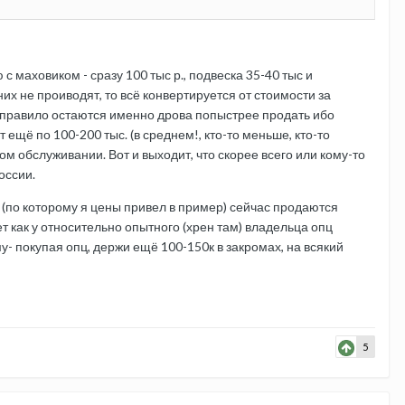
 маховиком - сразу 100 тыс р., подвеска 35-40 тыс и
 них не проиводят, то всё конвертируется от стоимости за
ак правило остаются именно дрова попыстрее продать ибо
 ещё по 100-200 тыс. (в среднем!, кто-то меньше, кто-то
ом обслуживании. Вот и выходит, что скорее всего или кому-то
оссии.
е (по которому я цены привел в пример) сейчас продаются
 как у относительно опытного (хрен там) владельца опц
у- покупая опц, держи ещё 100-150к в закромах, на всякий
5