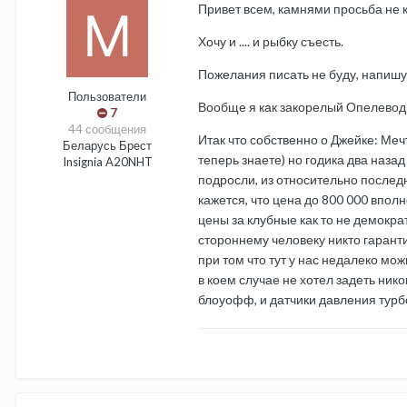
Привет всем, камнями просьба не ки
Хочу и .... и рыбку съесть.
Пожелания писать не буду, напишу
Пользователи
Вообще я как закорелый Опелевод
7
44 сообщения
Итак что собственно о Джейке: Меч
Беларусь Брест
теперь знаете) но годика два наза
Insignia A20NHT
подросли, из относительно последн
кажется, что цена до 800 000 вполн
цены за клубные как то не демократ
стороннему человеку никто гаранти
при том что тут у нас недалеко мо
в коем случае не хотел задеть ник
блоуофф, и датчики давления тур