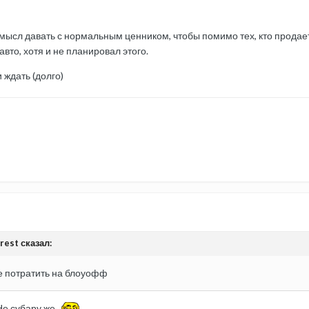
мысл давать с нормальным ценником, чтобы помимо тех, кто продае
вто, хотя и не планировал этого.
 ждать (долго)
rest сказал:
е потратить на блоуофф
е субару же...