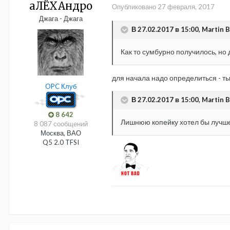
aЛЁХАндро
Опубликовано
27 февраля, 2017
Джага - Джага
В 27.02.2017 в 15:00, Martin B
Как то сумбурно получилось, но
для начала надо определиться - т
OPC Клуб
В 27.02.2017 в 15:00, Martin B
8 642
Лишнюю копейку хотел бы лучше 
8 087 сообщений
Москва, ВАО
Q5 2.0 TFSI