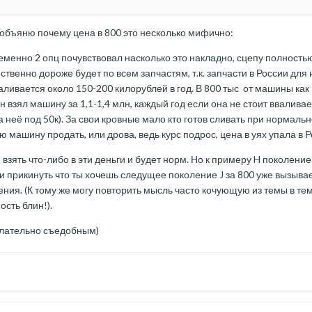
объяню почему цена в 800 это несколько мифично:
енно 2 опц почувствовал насколько это накладно, сцепу полностью с
щественно дороже будет по всем запчастям, т.к. запчасти в России для
валивается около 150-200 килорублей в год. В 800 тыс от машины к
 взял машину за 1,1-1,4 млн, каждый год если она не стоит вваливает
 неё под 50к). За свои кровные мало кто готов сливать при нормальн
 машину продать, или дрова, ведь курс подрос, цена в уях упала в Р
 взять что-либо в эти деньги и будет норм. Но к примеру H поколени
 прикинуть что ты хочешь следущее поколение J за 800 уже вызывает
ния. (К тому же могу повторить мысль часто кочующую из темы в тем
ость блин!).
елательно съедобным)