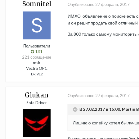
Somnitel
Опубликовано
27 февраля, 2017
ИМХО, объявление о поиске есть с
и он решит продать свой отличный а
За 800 только самому мониторить и
Пользователи
131
221 сообщение
msk
Vectra OPC
DRIVE2
Glukan
Опубликовано
27 февраля, 2017
Sofa Driver
В 27.02.2017 в 15:00, Martin B
Лишнюю копейку хотел бы лучш
Лучше потрать на покупку джейки. Н