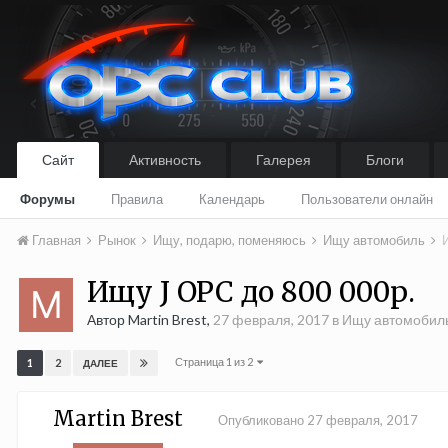
Сайт
Активность
Галерея
Блоги
Форумы
Правила
Календарь
Пользователи онлайн
Главная
Рынок
Ищу, подарю, поменяюсь
Ищу автомобиль
Ищу J OPC до 800 000р.
Автор Martin Brest,
27 февраля, 2017
в
Ищу автомобил
Страница 1 из 2
1
2
ДАЛЕЕ
Martin Brest
Опубликовано
27 февраля, 2017