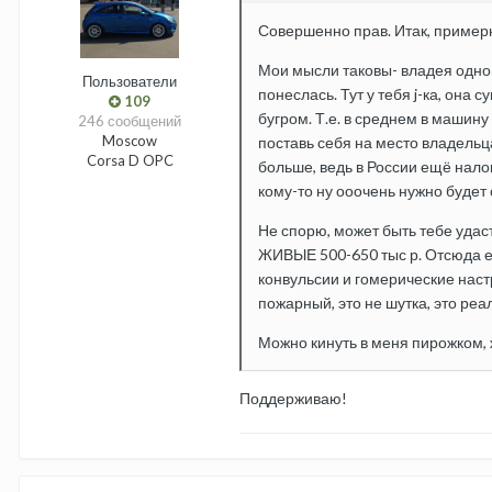
Совершенно прав. Итак, пример
Мои мысли таковы- владея однов
Пользователи
понеслась. Тут у тебя j-ка, она 
109
бугром. Т.е. в среднем в машин
246 сообщений
Moscow
поставь себя на место владельца
Corsa D OPC
больше, ведь в России ещё налог
кому-то ну ооочень нужно будет 
Не спорю, может быть тебе удаст
ЖИВЫЕ 500-650 тыс р. Отсюда ес
конвульсии и гомерические настр
пожарный, это не шутка, это реал
Можно кинуть в меня пирожком,
Поддерживаю!