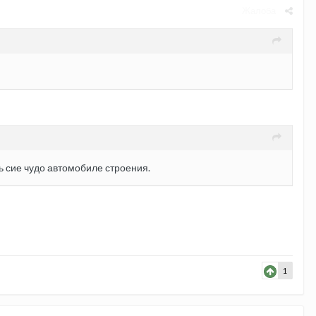
Жалоба
ь сие чудо автомобиле строения.
1