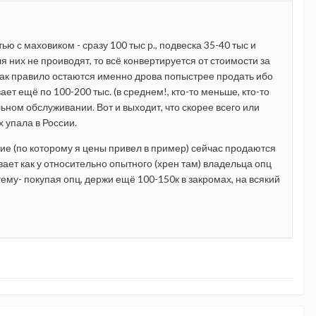
 с маховиком - сразу 100 тыс р., подвеска 35-40 тыс и
ля них не проиводят, то всё конвертируется от стоимости за
 как правило остаются именно дрова попыстрее продать ибо
ает ещё по 100-200 тыс. (в среднем!, кто-то меньше, кто-то
льном обслуживании. Вот и выходит, что скорее всего или
х упала в России.
ение (по которому я цены привел в пример) сейчас продаются
ает как у относительно опытного (хрен там) владельца опц
ему- покупая опц, держи ещё 100-150к в закромах, на всякий