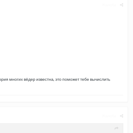
Жалоба
тория многих вёдер известна, это поможет тебе вычислить
Жалоба