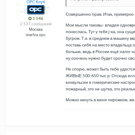
OPC Клуб
Совершенно прав. Итак, примерно 
1 546
2 537 сообщений
Мои мысли таковы- владея одноврем
Москва
понеслась. Тут у тебя j-ка, она су
meriva opc
бугром. Т.е. в среднем в машину в
поставь себя на место владельца он
больше, ведь в России ещё налог на
ну ооочень нужно будет срочно свою
Не спорю, может быть тебе удастся
ЖИВЫЕ 500-650 тыс р. Отсюда если
конвульсии и гомерические настрое
пожарный, это не шутка, это реальн
Можно кинуть в меня пирожком, ж