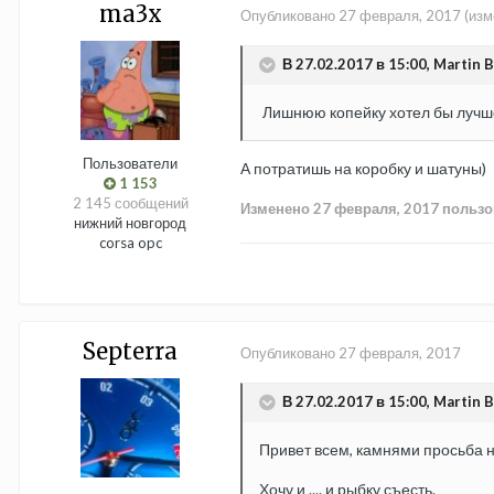
ma3x
Опубликовано
27 февраля, 2017
(изм
В 27.02.2017 в 15:00, Martin B
Лишнюю копейку хотел бы лучше
Пользователи
А потратишь на коробку и шатуны)
1 153
2 145 сообщений
Изменено
27 февраля, 2017
пользо
нижний новгород
corsa opc
Septerra
Опубликовано
27 февраля, 2017
В 27.02.2017 в 15:00, Martin B
Привет всем, камнями просьба не
Хочу и .... и рыбку съесть.