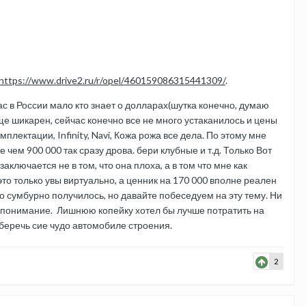
https://www.drive2.ru/r/opel/460159086315441309/
.
ас в России мало кто знает о долларах(шутка конечно, думаю
ще шикарен, сейчас конечно все не много устаканилось и цены
лектации, Infinity, Navi, Кожа рожа все дела. По этому мне
 чем 900 000 так сразу дрова. бери клубные и т.д. Только Вот
ключается не в том, что она плоха, а в том что мне как
это только увы виртуально, а ценник на 170 000 вполне реален
то сумбурно получилось, но давайте побеседуем на эту тему. Ни
за понимание. Лишнюю копейку хотел бы лучше потратить на
но сберечь сие чудо автомобиле строения.
2