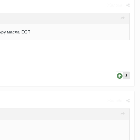
Жалоба
атуру масла, EGT
3
Жалоба