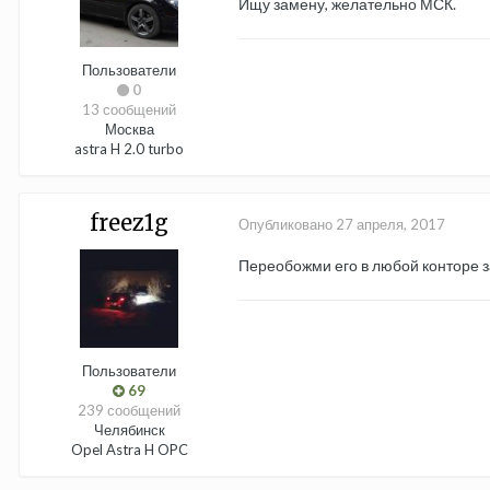
Ищу замену, желательно МСК.
Пользователи
0
13 сообщений
Москва
astra H 2.0 turbo
freez1g
Опубликовано
27 апреля, 2017
Переобожми его в любой конторе з
Пользователи
69
239 сообщений
Челябинск
Opel Astra H OPC