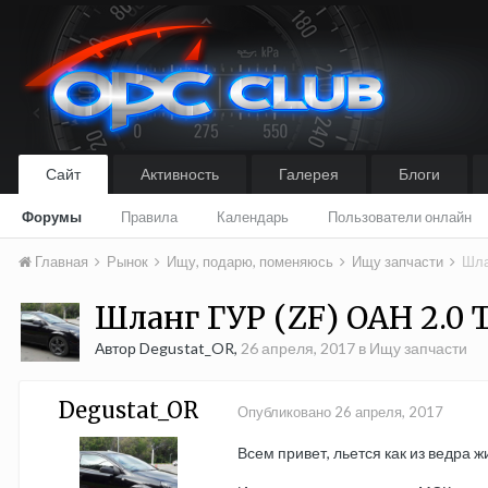
Сайт
Активность
Галерея
Блоги
Форумы
Правила
Календарь
Пользователи онлайн
Главная
Рынок
Ищу, подарю, поменяюсь
Ищу запчасти
Шла
Шланг ГУР (ZF) OAH 2.0
Автор Degustat_OR,
26 апреля, 2017
в
Ищу запчасти
Degustat_OR
Опубликовано
26 апреля, 2017
Всем привет, льется как из ведра жи