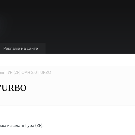
Реклама на сайте
нг ГУР (ZF) OAH 2.0 TURBO
 TURBO
жа из шланг Гура (ZF).