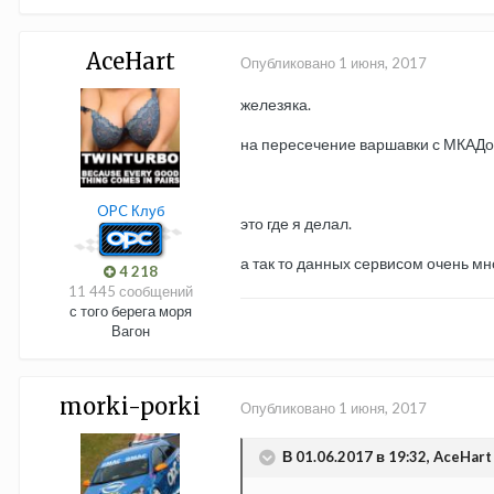
AceHart
Опубликовано
1 июня, 2017
железяка.
на пересечение варшавки с МКАДо
OPC Клуб
это где я делал.
а так то данных сервисом очень мн
4 218
11 445 сообщений
с того берега моря
Вагон
morki-porki
Опубликовано
1 июня, 2017
В 01.06.2017 в 19:32, AceHart