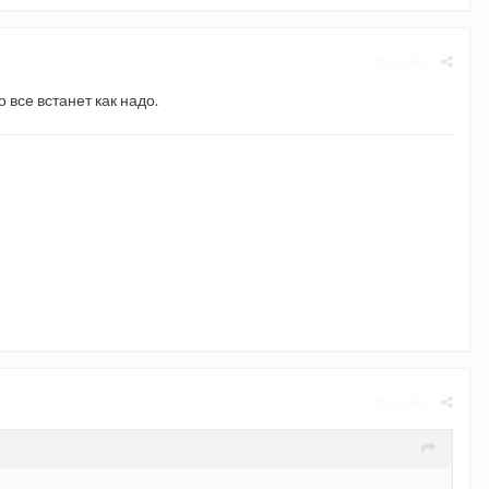
Жалоба
о все встанет как надо.
Жалоба