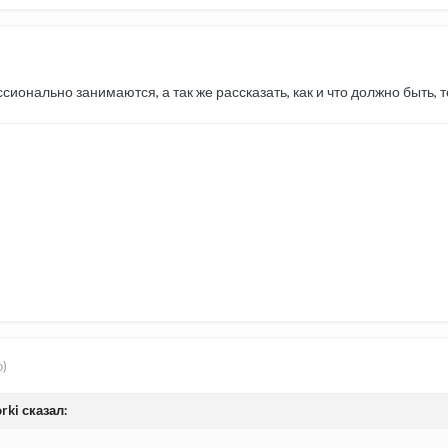
сионально занимаются, а так же рассказать, как и что должно быть, т
о)
rki сказал: