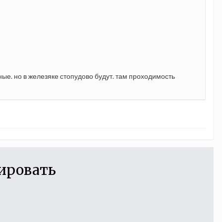
ные. но в железяке стопудово будут. там проходимость
ировать