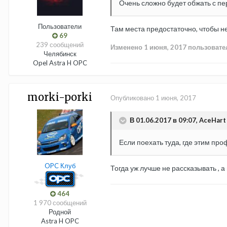
Очень сложно будет обжать с пер
Пользователи
Там места предостаточно, чтобы не
69
239 сообщений
Изменено
1 июня, 2017
пользовате
Челябинск
Opel Astra H OPC
morki-porki
Опубликовано
1 июня, 2017
В 01.06.2017 в 09:07, AceHart
Если поехать туда, где этим про
OPC Клуб
Тогда уж лучше не рассказывать , 
464
1 970 сообщений
Родной
Astra H OPC