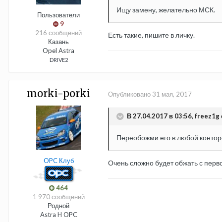
Ищу замену, желательно МСК.
Пользователи
9
216 сообщений
Есть такие, пишите в личку.
Казань
Opel Astra
DRIVE2
morki-porki
Опубликовано
31 мая, 2017
В 27.04.2017 в 03:56, freez1g 
Переобожми его в любой контор
OPC Клуб
Очень сложно будет обжать с первог
464
1 970 сообщений
Родной
Astra H OPC