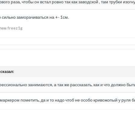
вого раза, чтобы он встал ровно так как заводской , там трубки изогн
 сильно заморачиваться на +- 1см.
лем freez1g
 сказал:
фессионально занимаются, а так же рассказать, как и что должно быть,
а маркером пометить, да и то надо чтоб не особо кривожопый у руля 