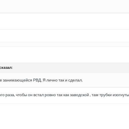
сказал:
е занимающейся РВД. Я лично так и сделал.
о раза, чтобы он встал ровно так как заводской , там трубки изогнут