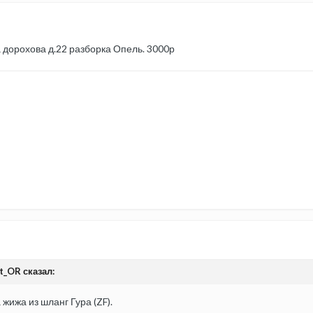
 дорохова д.22 разборка Опель. 3000р
t_OR сказал:
 жижа из шланг Гура (ZF).