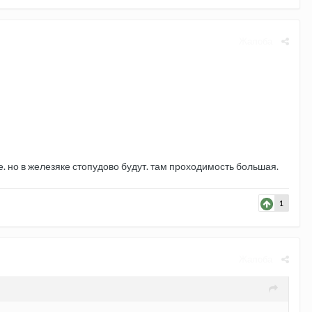
Жалоба
е. но в железяке стопудово будут. там проходимость большая.
1
Жалоба