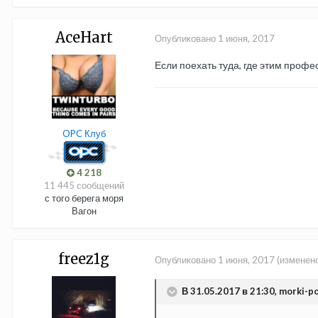
AceHart
Опубликовано
1 июня, 2017
Если поехать туда, где этим профес
OPC Клуб
4 218
11 445 сообщений
с того берега моря
Вагон
freez1g
Опубликовано
1 июня, 2017
(изменен
В 31.05.2017 в 21:30, morki-po