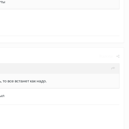
уты
Жалоба
 то все встанет как надо.
был