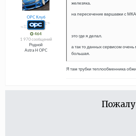
железяка.
на пересечение варшавки с МК
OPC Клуб
464
это где я делал.
1 970 сообщений
Родной
а так то данных сервисом очень 
Astra H OPC
большая.
Я там трубки теплообменника обж
Пожалу