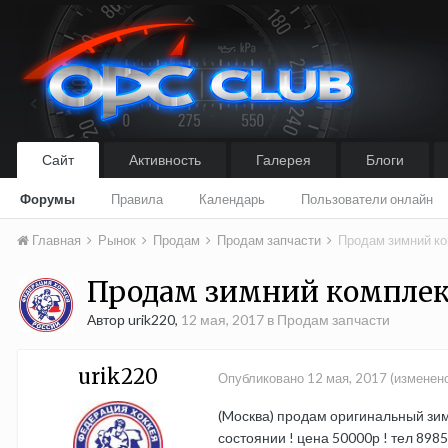
Сайт
Активность
Галерея
Блоги
Форумы
Правила
Календарь
Пользователи онлайн
Главная
Рынок
Продам
Продам запчасти
Продам зимний ко
Продам зимний комплект 
Автор urik220,
12 мая, 2017
в
Продам запчасти
urik220
Опубликовано
12 мая, 2017
(изменен
(Mосква) продам оригинальный зимни
состоянии ! цена 50000р ! тел 89