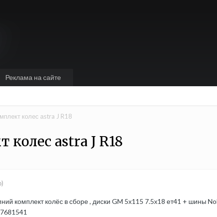
Реклама на сайте
мплект колес аstra J R18
колес аstra J R18
о)
й комплект колёс в сборе , диски GM 5х115 7.5х18 ет41 + шины Nokia
857681541