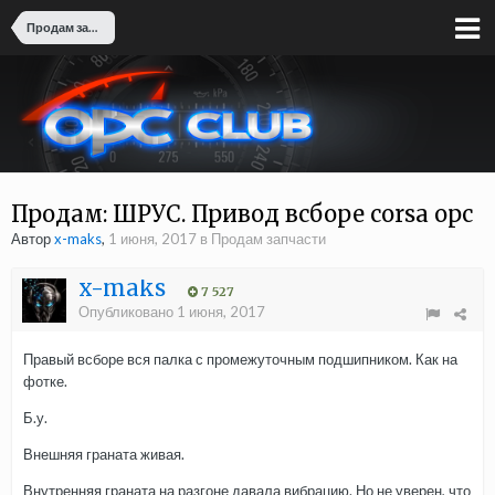
Продам запчасти
Продам: ШРУС. Привод всборе corsa opc
Автор
x-maks
,
1 июня, 2017
в
Продам запчасти
x-maks
7 527
Опубликовано
1 июня, 2017
Правый всборе вся палка с промежуточным подшипником. Как на
фотке.
Б.у.
Внешняя граната живая.
Внутренняя граната на разгоне давала вибрацию. Но не уверен, что