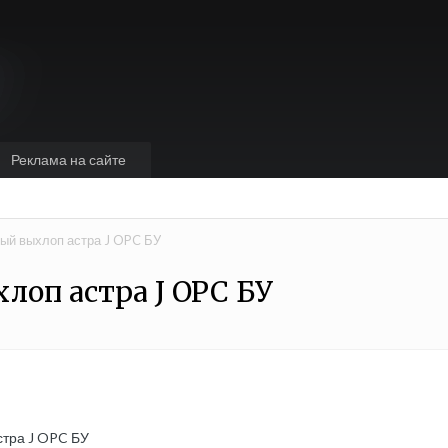
Реклама на сайте
ый выхлоп астра J OPC БУ
оп астра J OPC БУ
стра J OPC БУ