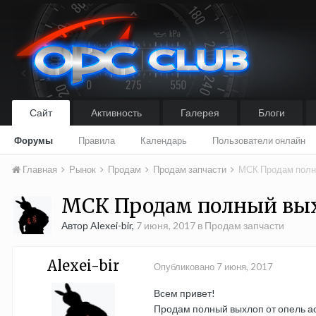
Сайт
Активность
Галерея
Блоги
Форумы
Правила
Календарь
Пользователи онлайн
Главная
Рынок
Продам
Продам запчасти
МСК Продам полн
МСК Продам полный выхл
Автор Alexei-bir,
7 июня, 2017
в
Продам запчасти
Alexei-bir
Опубликовано
7 июня, 2017
Всем привет!
Продам полный выхлоп от опель а