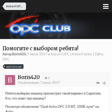
Astra H OPC | Astra H turbo | Zafira OPC
Помогите с выбором ребята!
Автор Boris420,
7 июня, 2017
в
Astra H OPC | Astra H turbo | Zafira
OPC
opel astra opc
Boris420
0
Опубликовано
7 июня, 2017
Ребята выбираю машину,присмотрел такой вариант в Саратове.
Кто, что знает про машину?
Посмотри объявление "Opel Astra OPC 2.0 МТ, 2008, купе" на
Avito: