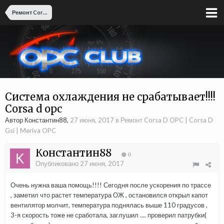
Ремонт Corsa D OPC | Corsa D Gsi | Meriva OPC
Система охлаждения не срабатывает!!!!
Corsa d opc
Автор Константин88,
27 июня, 2017
в
Ремонт Corsa D OPC | Corsa D
Gsi | Meriva OPC
Константин88
0
Опубликовано
27 июня, 2017
Очень нужна ваша помощь!!!! Сегодня после ускорения по трассе
, заметил что растет температура ОЖ , остановился открыл капот
вентилятор молчит, температура поднялась выше 110 градусов ,
3-я скорость тоже не сработала, заглушил .... проверил патрубки(