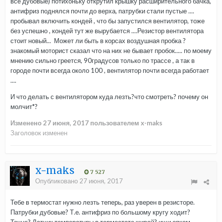
все дубовые) потихоньку открутил крышку расширительного бачка,
антифриз поднялся почти до верха, патрубки стали пустые ....
пробывал включить кондей , что бы запустился вентилятор, тоже
без успешно , кондей тут же вырубается ....Резистор вентилятора
стоит новый... Может ли быть в корсах воздушная пробка ?
знакомый моторист сказал что на них не бывает пробок..... по моему
мнению сильно греется, 90градусов только по трассе , а так в
городе почти всегда около 100 , вентилятор почти всегда работает
....
И что делать с вентилятором куда лезть?что смотреть? почему он
молчит*?
Изменено
27 июня, 2017
пользователем x-maks
Заголовок изменен
x-maks
7 527
Опубликовано
27 июня, 2017
Тебе в термостат нужно лезть теперь, раз уверен в резисторе.
Патрубки дубовые? Т.е. антифриз по большому кругу ходит?