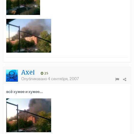
Axel
25
Опубликовано
4 сентября, 2007
всё хужее и хужее....