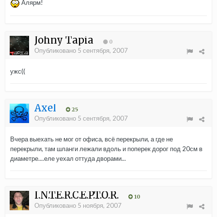
Алярм!
Johny Tapia
0
Опубликовано
5 сентября, 2007
ужс((
Axel
25
Опубликовано
5 сентября, 2007
Вчера выехать не мог от офиса, всё перекрыли, а где не
перекрыли, там шланги лежали вдоль и поперек дорог под 20см в
диаметре....еле уехал оттуда дворами...
I.N.T.E.R.C.E.P.T.O.R.
10
Опубликовано
5 ноября, 2007