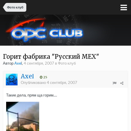
Фото клуб
Горит фабрика "Русский МЕХ"
Автор
Axel
,
4 сентября, 2007
в
Фото клуб
Axel
25
Опубликовано
4 сентября, 2007
Такие дела, прям ща горим....