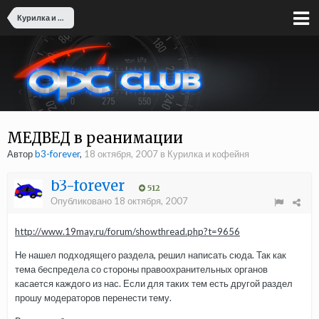
Курилка и кофейня
МЕДВЕД в реанимации
Автор
b3-forever
,
18 октября, 2007
в
Курилка и кофейня
b3-forever
512
Опубликовано
18 октября, 2007
http://www.19may.ru/forum/showthread.php?t=9656
Не нашел подходящего раздела, решил написать сюда. Так как
тема беспредела со стороны правоохранительных органов
касается каждого из нас. Если для таких тем есть другой раздел
прошу модераторов перенести тему.