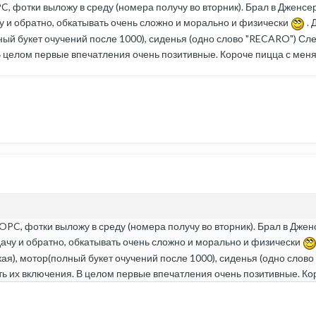
PC, фотки выложу в среду (номера получу во вторник). Брал в Дженсе
чу и обратно, обкатывать очень сложно и морально и физически
. 
лный букет очучений после 1000), сиденья (одно слово "RECARO") С
 В целом первые впечатления очень позитивные. Короче пицца с меня
 OPC, фотки выложу в среду (номера получу во вторник). Брал в Джен
 дачу и обратно, обкатывать очень сложно и морально и физически
ткая), мотор(полный букет очучений после 1000), сиденья (одно сло
ь их включения. В целом первые впечатления очень позитивные. Ко