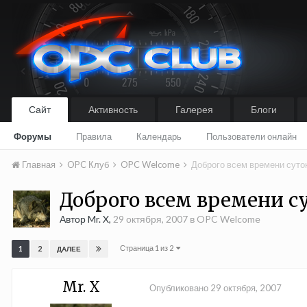
Сайт
Активность
Галерея
Блоги
Форумы
Правила
Календарь
Пользователи онлайн
Главная
OPC Клуб
OPC Welcome
Доброго всем времени суто
Доброго всем времени с
Автор Mr. X,
29 октября, 2007
в
OPC Welcome
Страница 1 из 2
1
2
ДАЛЕЕ
Mr. X
Опубликовано
29 октября, 2007