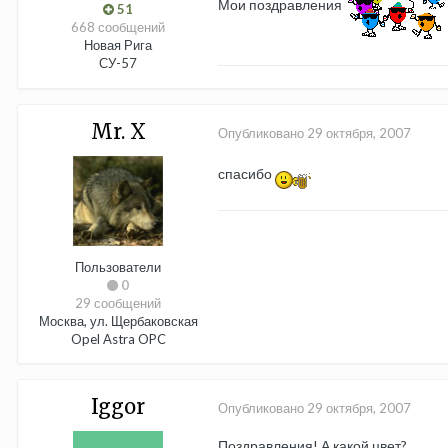
Мои поздравления
51
668 сообщений
Новая Рига
СУ-57
Mr. X
Опубликовано
29 октября, 2007
спасибо
Пользователи
0
29 сообщений
Москва, ул. Щербаковская
Opel Astra OPC
Iggor
Опубликовано
29 октября, 2007
Поздравления! А какой цвет?