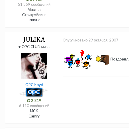
51 359 сообщений
Москва
Стритрэйсинг
DRIVE2
JULIKA
Опубликовано
29 октября, 2007
♥ OPC CLUBничка
Поздравля
OPC Клуб
2 819
6 110 сообщений
МСК
Camry