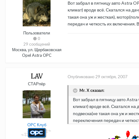
Вот забрал в пятницу авто Astra O
климат) вроде всё. Скатался на да
такая она уж и жесткая), мотор(по
передач и четкость их включения.
Пользователи
0
29 сообщений
Москва, ул. Щербаковская
Opel Astra OPC
LAV
Опубликовано
29 октября, 2007
СТАРпёр
Mr. X сказал:
Вот забрал в пятницу авто Astra
климат) вроде всё. Скатался на
подвеска(не такая она уж и жес
переключения передач и четкост
OPC Клуб