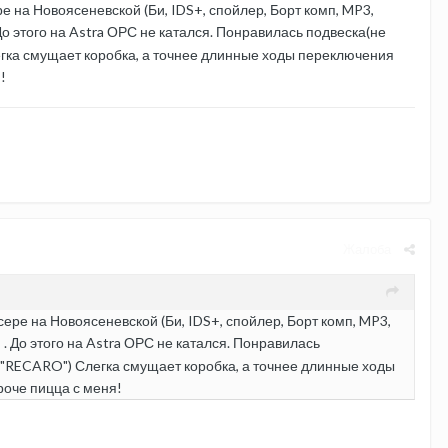
ре на Новоясеневской (Би, IDS+, спойлер, Борт комп, MP3,
До этого на Astra ОРС не катался. Понравилась подвеска(не
легка смущает коробка, а точнее длинные ходы переключения
!
Жалоба
сере на Новоясеневской (Би, IDS+, спойлер, Борт комп, MP3,
. До этого на Astra ОРС не катался. Понравилась
во "RECARO") Слегка смущает коробка, а точнее длинные ходы
роче пицца с меня!