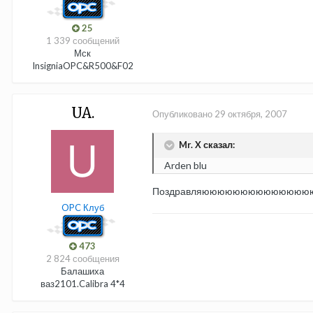
25
1 339 сообщений
Мск
InsigniaOPC&R500&F02
UA.
Опубликовано
29 октября, 2007
Mr. X сказал:
Arden blu
Поздравляююююююююююююююююю
OPC Клуб
473
2 824 сообщения
Балашиха
ваз2101.Calibra 4*4