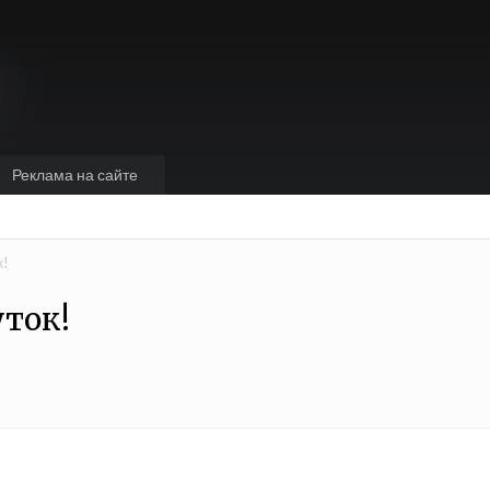
Реклама на сайте
к!
уток!