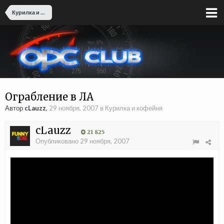
Курилка и кофейня
Ограбление в ЛА
Автор
cLauzz
,
29 ноября, 2007
в
Курилка и кофейня
cLauzz
21 825
Опубликовано
29 ноября, 2007