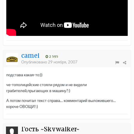
camel
2 595
Опубликовано
29 ноября, 2007
подстава какая-то:))
че-тополицейские стояли рядом и не видели
грабителей,прыгающих в машину?:)
А потом почитал текст справа... комментарий выложившего...
короче ОВОЩИ!:)
Гость ~Skywalker~