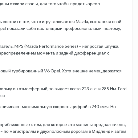
аны отжили свое и, для того чтобы придать ореол
ь состоит в том, что в игру включается Mazda, выставляя свой
Opel показали себя настоящими профессионалами, поэтому,
тель. MPS (Mazda Performance Series) – непростая штучка.
ерераспределением момента и задний дифференциал с
итровый турбированный V6 Opel. Хотя внешне немец держится
льку он атмосферный, то выдает всего 223 л. с. и 285 Нм. Ford
тся
раничивают максимальную скорость цифрой в 240 км/ч. Но
я, приближенные к тем, для которых эти машины предназначены,
о – по магистралям и двухполосным дорогам в Мидленд и затем