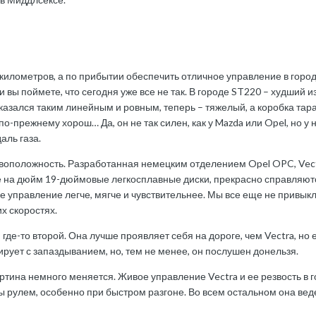
илометров, а по прибытии обеспечить отличное управление в городе 
 и вы поймете, что сегодня уже все не так. В городе ST220 – худший 
казался таким линейным и ровным, теперь – тяжелый, а коробка тар
по-прежнему хорош… Да, он не так силен, как у Mazda или Opel, но у 
аль газа.
ивоположность. Разработанная немецким отделением Opel OPC, Vec
 на дюйм 19-дюймовые легкосплавные диски, прекрасно справляются
е управление легче, мягче и чувствительнее. Мы все еще не привык
х скоростях.
я где-то второй. Она лучше проявляет себя на дороге, чем Vectra, н
гирует с запаздыванием, но, тем не менее, он послушен донельзя.
артина немного меняется. Живое управление Vectra и ее резвость в
 рулем, особенно при быстром разгоне. Во всем остальном она ведет 