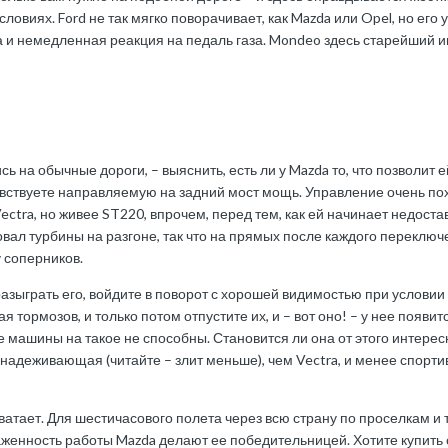
ловиях. Ford не так мягко поворачивает, как Mazda или Opel, но ег
 и немедленная реакция на педаль газа. Mondeo здесь старейший и
ь на обычные дороги, – выяснить, есть ли у Mazda то, что позволит 
увствуете направляемую на задний мост мощь. Управление очень похо
 Vectra, но живее ST220, впрочем, перед тем, как ей начинает недост
ал турбины на разгоне, так что на прямых после каждого переключ
у соперников.
 разыграть его, войдите в поворот с хорошей видимостью при услови
кая тормозов, и только потом отпустите их, и – вот оно! – у нее появ
 машины на такое не способны. Становится ли она от этого интересн
адеживающая (читайте – злит меньше), чем Vectra, и менее спортив
атает. Для шестичасового полета через всю страну по проселкам и т
женность работы Mazda делают ее победительницей. Хотите купить 