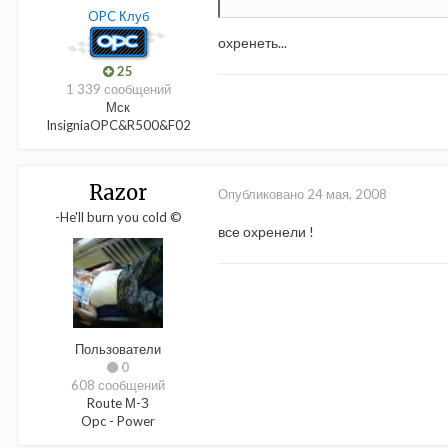
OPC Клуб
охренеть...
25
1 339 сообщений
Мск
InsigniaOPC&R500&F02
Razor
Опубликовано
24 мая, 2008
-He'll burn you cold ©
все охренели !
Пользователи
0
608 сообщений
Route М-З
Opc - Power