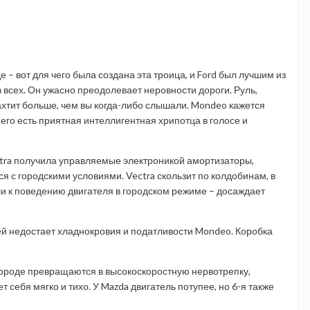
– вот для чего была создана эта троица, и Ford был лучшим из
из всех. Он ужасно преодолевает неровности дороги. Руль,
ахтит больше, чем вы когда-либо слышали. Mondeo кажется
него есть приятная интеллигентная хрипотца в голосе и
tra получила управляемые электроникой амортизаторы,
 с городскими условиями. Vectra скользит по колдобинам, в
ли к поведению двигателя в городском режиме – досаждает
о ей недостает хладнокровия и податливости Mondeo. Коробка
 городе превращаются в высокоскоростную нервотрепку,
себя мягко и тихо. У Mazda двигатель потупее, но 6-я также