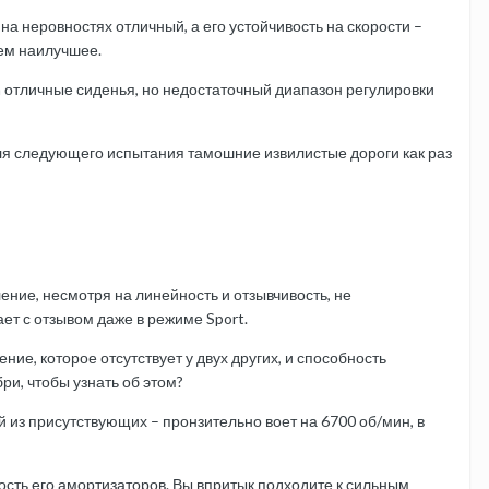
 на неровностях отличный, а его устойчивость на скорости –
нем наилучшее.
a отличные сиденья, но недостаточный диапазон регулировки
Для следующего испытания тамошние извилистые дороги как раз
ение, несмотря на линейность и отзывчивость, не
ет с отзывом даже в режиме Sport.
е, которое отсутствует у двух других, и способность
бри, чтобы узнать об этом?
й из присутствующих – пронзительно воет на 6700 об/мин, в
ость его амортизаторов. Вы впритык подходите к сильным