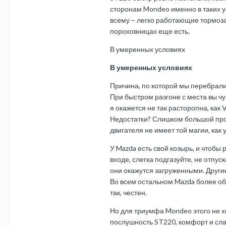
сторонам Mondeo именно в таких ус
всему – легко работающие тормоза
пороховницах еще есть.
В умеренных условиях
В умеренных условиях
Причина, по которой мы перебралис
При быстром разгоне с места вы ч
я окажется не так расторопна, как
Недостатки? Слишком большой пров
двигателя не имеет той магии, как 
У Mazda есть свой козырь, и чтобы
входе, слегка подгазуйте, не отпус
они окажутся загруженными. Другие
Во всем остальном Mazda более обн
так, честен.
Но для триумфа Mondeo этого не хв
послушность ST220, комфорт и сла