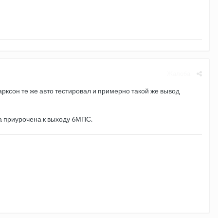
Жалоба
арксон те же авто тестировал и примерно такой же вывод
ла приурочена к выходу 6МПС.