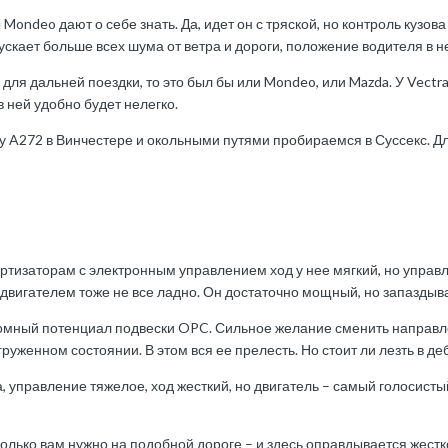
ondeo дают о себе знать. Да, идет он с тряской, но контроль кузова
пускает больше всех шума от ветра и дороги, положение водителя в 
для дальней поездки, то это был бы или Mondeo, или Mazda. У Vectr
 в ней удобно будет нелегко.
у A272 в Винчестере и окольными путями пробираемся в Суссекс. 
ртизаторам с электронным управлением ход у нее мягкий, но управл
двигателем тоже не все ладно. Он достаточно мощный, но запаздыва
ромный потенциал подвески OPC. Сильное желание сменить направлени
руженном состоянии. В этом вся ее прелесть. Но стоит ли лезть в де
а, управление тяжелое, ход жесткий, но двигатель – самый голосисты
колько вам нужно на подобной дороге – и здесь оправдывается жестк