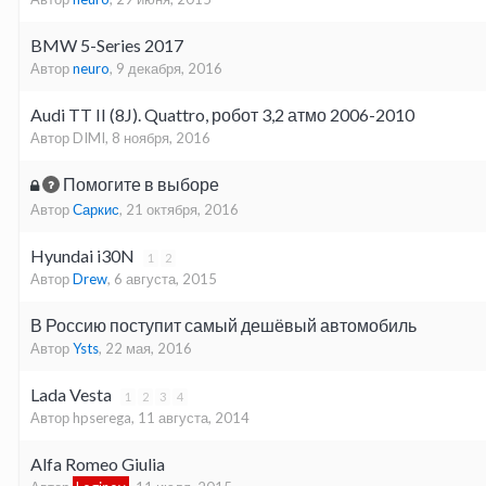
BMW 5-Series 2017
Автор
neuro
,
9 декабря, 2016
Audi TT II (8J). Quattro, робот 3,2 атмо 2006-2010
Автор DIMI,
8 ноября, 2016
Помогите в выборе
Автор
Саркис
,
21 октября, 2016
Hyundai i30N
1
2
Автор
Drew
,
6 августа, 2015
В Россию поступит самый дешёвый автомобиль
Автор
Ysts
,
22 мая, 2016
Lada Vesta
1
2
3
4
Автор hpserega,
11 августа, 2014
Alfa Romeo Giulia