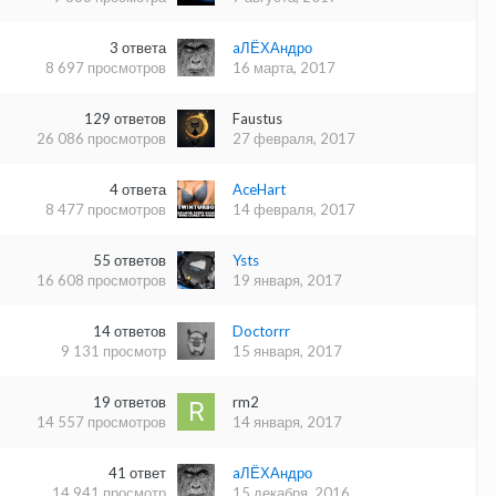
3
ответа
aЛЁХАндро
8 697
просмотров
16 марта, 2017
129
ответов
Faustus
26 086
просмотров
27 февраля, 2017
4
ответа
AceHart
8 477
просмотров
14 февраля, 2017
55
ответов
Ysts
16 608
просмотров
19 января, 2017
14
ответов
Doctorrr
9 131
просмотр
15 января, 2017
19
ответов
rm2
14 557
просмотров
14 января, 2017
41
ответ
aЛЁХАндро
14 941
просмотр
15 декабря, 2016