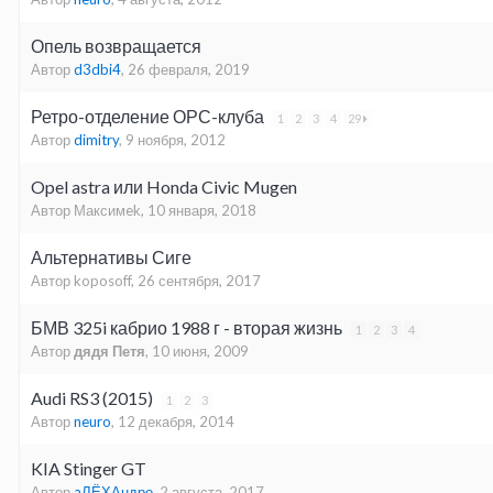
Опель возвращается
Автор
d3dbi4
,
26 февраля, 2019
Ретро-отделение ОРС-клуба
1
2
3
4
29
Автор
dimitry
,
9 ноября, 2012
Opel astra или Honda Civic Mugen
Автор Максимek,
10 января, 2018
Альтернативы Сиге
Автор koposoff,
26 сентября, 2017
БМВ 325i кабрио 1988 г - вторая жизнь
1
2
3
4
Автор
дядя Петя
,
10 июня, 2009
Audi RS3 (2015)
1
2
3
Автор
neuro
,
12 декабря, 2014
KIA Stinger GT
Автор
aЛЁХАндро
,
2 августа, 2017