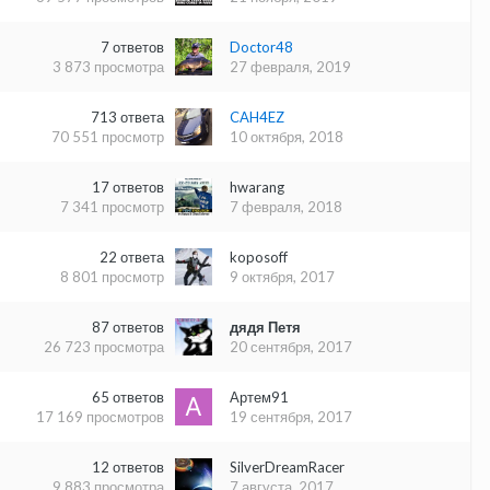
7
ответов
Doctor48
3 873
просмотра
27 февраля, 2019
713
ответа
CAH4EZ
70 551
просмотр
10 октября, 2018
17
ответов
hwarang
7 341
просмотр
7 февраля, 2018
22
ответа
koposoff
8 801
просмотр
9 октября, 2017
87
ответов
дядя Петя
26 723
просмотра
20 сентября, 2017
65
ответов
Артем91
17 169
просмотров
19 сентября, 2017
12
ответов
SilverDreamRacer
9 883
просмотра
7 августа, 2017