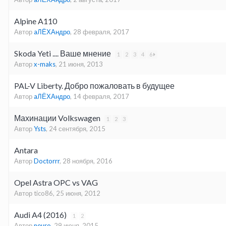
Alpine A110
Автор
aЛЁХАндро
,
28 февраля, 2017
Skoda Yeti .... Ваше мнение
1
2
3
4
6
Автор
x-maks
,
21 июня, 2013
PAL-V Liberty. Добро пожаловать в будущее
Автор
aЛЁХАндро
,
14 февраля, 2017
Махинации Volkswagen
1
2
3
Автор
Ysts
,
24 сентября, 2015
Antara
Автор
Doctorrr
,
28 ноября, 2016
Opel Astra OPC vs VAG
Автор tico86,
25 июня, 2012
Audi A4 (2016)
1
2
Автор
neuro
,
29 июня, 2015