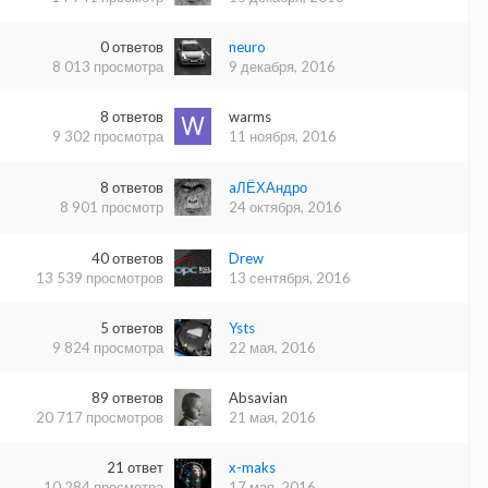
0
ответов
neuro
8 013
просмотра
9 декабря, 2016
8
ответов
warms
9 302
просмотра
11 ноября, 2016
8
ответов
aЛЁХАндро
8 901
просмотр
24 октября, 2016
40
ответов
Drew
13 539
просмотров
13 сентября, 2016
5
ответов
Ysts
9 824
просмотра
22 мая, 2016
89
ответов
Absavian
20 717
просмотров
21 мая, 2016
21
ответ
x-maks
10 284
просмотра
17 мая, 2016