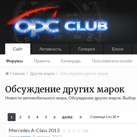
Сайт
Активность
Галерея
Блоги
Форумы
Правила
Календарь
Пользователи онлайн
Главная
Другие марки
Обсуждение других марок
Обсуждение других марок
Новости автомобильного мира. Обсуждение других марок. Выбор
Страница 1 из 34
1
2
3
4
5
6
ДАЛЕЕ
Mercedes A-Class 2013
1
2
3
4
10
Автор
neuro
,
4 августа, 2012