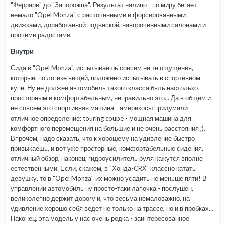
"Феррари" до "Запорожца". Результат налицо - по миру бегает
немало "Opel Monza" с расточенными и форсированными
движками, доработанной подвеской, навороченными салонами и
прочими радостями.
Внутри
Сидя в "Opel Monza", испытываешь совсем не те ощущения,
которые, по логике вещей, положено испытывать в спортивном
купе. Ну не должен автомобиль такого класса быть настолько
просторным и комфортабельным, неправильно это... Да в общем и
не совсем это спортивная машина - америкосы придумали
отличное определение: touring coupe - мощная машина для
комфортного перемещения на большие и не очень расстояния ;).
Впрочем, надо сказать, что к хорошему на удивление быстро
привыкаешь, и вот уже просторные, комфортабельные сидения,
отличный обзор, наконец, гидроусилитель руля кажутся вполне
естественными. Если, скажем, в "Хонда-CRX" классно катать
девушку, то в "Opel Monza" их можно усадить не меньше пяти! В
управлении автомобиль ну просто-таки лапочка - послушен,
великолепно держит дорогу и, что весьма немаловажно, на
удивление хорошо себя ведет не только на трассе, но и в пробках...
Наконец, эта модель у нас очень редка - заинтересованное