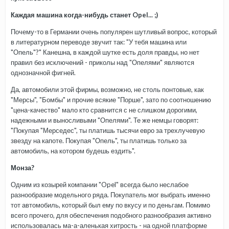
Каждая машина когда-нибудь станет Opel... ;)
Почему-то в Германии очень популярен шутливый вопрос, который
в литературном переводе звучит так: "У тебя машина или
"Опель"?" Канешна, в каждой шутке есть доля правды, но нет
правил без исключений - приколы над "Опелями" являются
однозначной фигней.
Да, автомобили этой фирмы, возможно, не столь понтовые, как
"Мерсы", "Бомбы" и прочие всякие "Порше", зато по соотношению
"цена-качество" мало кто сравнится с не слишком дорогими,
надежными и выносливыми "Опелями". Те же немцы говорят:
"Покупая "Мерседес", ты платишь тысячи евро за трехлучевую
звезду на капоте. Покупая "Опель", ты платишь только за
автомобиль, на котором будешь ездить".
Монза?
Одним из козырей компании "Opel" всегда было неслабое
разнообразие модельного ряда. Покупатель мог выбрать именно
тот автомобиль, который был ему по вкусу и по деньгам. Помимо
всего прочего, для обеспечения подобного разнообразия активно
использовалась ма-а-аленькая хитрость - на одной платформе