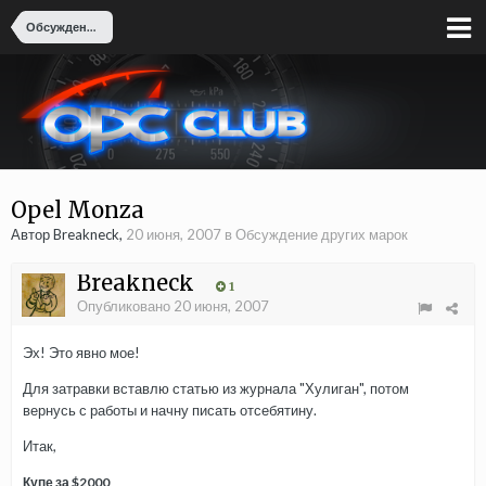
Обсуждение других марок
Opel Monza
Автор Breakneck,
20 июня, 2007
в
Обсуждение других марок
Breakneck
1
Опубликовано
20 июня, 2007
Эх! Это явно мое!
Для затравки вставлю статью из журнала "Хулиган", потом
вернусь с работы и начну писать отсебятину.
Итак,
Купе за $2000