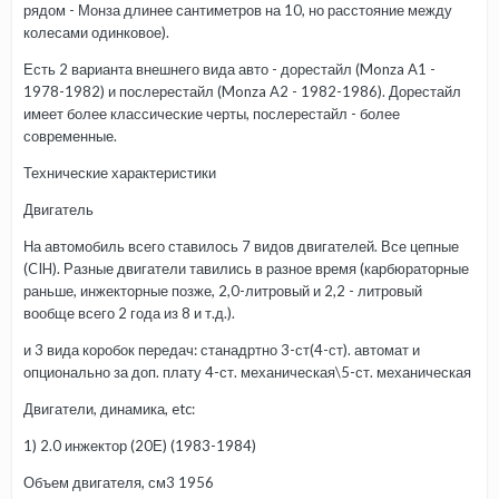
рядом - Монза длинее сантиметров на 10, но расстояние между
колесами одинковое).
Есть 2 варианта внешнего вида авто - дорестайл (Monza A1 -
1978-1982) и послерестайл (Monza A2 - 1982-1986). Дорестайл
имеет более классические черты, послерестайл - более
современные.
Технические характеристики
Двигатель
На автомобиль всего ставилось 7 видов двигателей. Все цепные
(CIH). Разные двигатели тавились в разное время (карбюраторные
раньше, инжекторные позже, 2,0-литровый и 2,2 - литровый
вообще всего 2 года из 8 и т.д.).
и 3 вида коробок передач: станадртно 3-ст(4-ст). автомат и
опционально за доп. плату 4-ст. механическая\5-ст. механическая
Двигатели, динамика, etc:
1) 2.0 инжектор (20Е) (1983-1984)
Объем двигателя, см3 1956