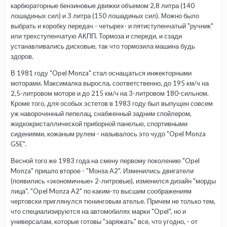
карбюраторные бензиновые движки объемом 2,8 литра (140
лошадиных сил) и 3 литра (150 лошадиных сил). Можно было
выбрать и коробку передач - четырех- и пятиступенчатый "ручник"
или трехступенчатую АКПП. Тормоза и спереди, и сзади
устанавливались дисковые, так что тормозила машина будь
здоров.
В 1981 году "Opel Monza" стал оснащаться инжекторными
моторами. Максималка выросла, соответственно, до 195 км/ч на
2,5-литровом моторе и до 215 км/ч на 3-литровом 180-сильном.
Кроме того, для особых эстетов в 1983 году был выпущен совсем
уж навороченный пепелац, снабженный задним спойлером,
жидкокристаллической приборной панелью, спортивными
сидениями, кожаным рулем - называлось это чудо "Opel Monza
GSE".
Весной того же 1983 года на смену первому поколению "Opel
Monza" пришло второе - "Монза А2". Изменились двигатели
(появились «экономичные» 2-литровые), изменился дизайн "морды
лица". "Opel Monza А2" по каким-то высшим соображениям
чертовски приглянулся тюнинговым ателье. Причем не только тем,
что специализируются на автомобилях марки "Opel", но и
универсалам, которые готовы "заряжать" все, что угодно, - от