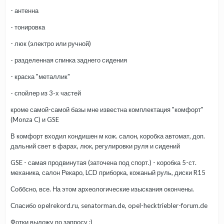
- антенна
- тонировка
- люк (электро или ручной)
- разделенная спинка заднего сидения
- краска "металлик"
- спойлер из 3-х частей
кроме самой-самой базы мне известна комплектация "комфорт"
(Monza C) и GSE
В комфорт входил кондишен м кож. салон, коробка автомат, доп.
дальний свет в фарах, люк, регулировки руля и сидений
GSE - самая продвинутая (заточена под спорт.) - коробка 5-ст.
механика, салон Рекаро, LCD приборка, кожаный руль, диски R15
Соббсно, все. На этом археологические изыскания окончены.
Спасибо opelrekord.ru, senatorman.de, opel-hecktriebler-forum.de
Фотки выложу по запросу ;)