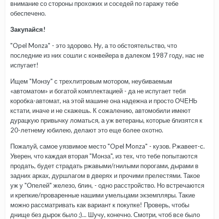
внимание со стороны прохожих и соседей по гаражу тебе
обеспечено.
Закупайся!
"Opel Monza" - это здорово. Ну, а то обстоятельство, что
последние из них сошли с конвейера в далеком 1987 году, нас не
испугает!
Ищем "Монзу" с трехлитровым мотором, неубиваемым
«автоматом» и богатой комплектацией - да не испугает тебя
коробка-автомат, на этой машине она надежна и просто ОЧЕНЬ
кстати, иначе и не скажешь. К сожалению, автомобили имеют
дурацкую привычку ломаться, а уж ветераны, которые близятся к
20-летнему юбилею, делают это еще более охотно.
Пожалуй, самое уязвимое место "Opel Monza" - кузов. Ржавеет-с.
Уверен, что каждая вторая "Монза", из тех, что тебе попытаются
продать, будет страдать ржавыми/гнилыми порогами, дырами в
задних арках, дуршлагом в дверях и прочими прелестями. Такое
уж у "Опелей" железо, блин, - одно расстройство. Но встречаются
и крепкие/проваренные нашими умельцами экземпляры. Такие
можно рассматривать как вариант к покупке! Проверь, чтобы
днище без дырок было ;)... Шучу, конечно. Смотри, чтоб все было