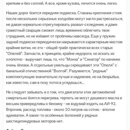
крепким и без соплей. А все, кроме кузова, лечится очень легко.
Наших дорог боится передняя подвеска. Стаканы крепления стоек
после нескольких серьезных колдобин могут нагло растрескаться,
не давая нормально отрегулировать развал-схождение, и даже
грамотный сварщик сможет лишь временно облегчить твои
страдания, но не избавит от проблемы навсегда. Еще у пружин
задней подвески периодически накрываются характерным местом
крайние витки, но это - общий трабл практически всех старых
"Опелей". Запчасти, в принципе, крайне недороги, но искать их
хлопотно - выручает лишь то, что "Монза" и "Сенатор" по начинке
очень близки. А отдельные умельцы скрещивают эти "Опеля" с
банальной отечественной "Волгой". Разумеется, "родные"
комплектующие значительно лучше и надежнее, но на безрыбье,
как известно, сам в позу лотоса усядешься...
Не следует забывать и о том, что двигатели этих автомобилей
смертельно боятся перегрева, терпеть не могут дешевого масла и
весьма привередливы к бензину - не вздумай ездить на АИ-92.
Впрочем, расход топлива - около 10 литров на сотню - вполне
адекватен. А каких-то особенных болезней у рядных
шестицилиндровых моторов нет.