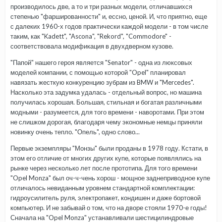
производилось две, а то и три разных модели, отличавшихся
степенью "фаршированности" и, ессно, ценой. И, что приятно, еще
с далеких 1960-х годов практически каждой модели - в том числе
таким, как "Kadett", "Ascona", "Rekord", "Commodore" -
соответствовала модификация в двухдверном кузове.
"Папой" нашего героя является "Senator" - одна из люксовых
моделей компании, с помощью которой "Opel" планировал
навязать жесткую конкуренцию зубрам из BMW и "Mercedes".
Насколько эта задумка удалась - отдельный вопрос, но машина
получилась хорошая. Большая, стильная и богатая различными
модными - разумеется, для того времени - наворотами. При этом
не слишком дорогая, благодаря чему экономные немцы приняли
новинку очень тепло. "Опель", одно слово...
Первые экземпляры "Монзы" были проданы в 1978 году. Кстати, в
этом его отличие от многих других купе, которые появлялись на
рынке через несколько лет после прототипа. Для того времени
"Opel Monza" был оч-ч-чень хорош - мощное заднеприводное купе
отличалось невиданным уровнем стандартной комплектации:
гидроусилитель руля, электропакет, кондишен и даже бортовой
компьютер. И не забывай о том, что на дворе стояли 1970-е годы!
Сначала на "Opel Monza" устанавливали шестицилиндровые