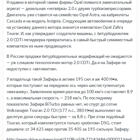
Н едавно в моторной гамме фирмы Opel появился замечательный
агрегат — дизельная «четвёрка» 2.0 с двумя турбокомпрессорами.
Двигатель уже ставится на семейство Opel Astra, на кабриолеты
Cascada и на модель Insignia. Следующим автомобилем в очереди
на установку данного мотора значится компактвэн Opel Zafira
Tourer. И, как утверждают создатели машины, с битурбодизелем
2.0 CDTi пятидверка превратилась в самый быстрый семиместный
компактвэн из ныне продающихся.
В России продажи битурбодизельных модификаций не ожидаются
— уж слишком технологичен мотор 2.0 CDTi. Да и на Зафире он
недоступен с «автоматом».
У владельца такой Зафиры в активе 195 сил и аж 400 Н•м,
которые поступают на переднюю ось через шестиступенчатую
«механику». Заявленное время разгона до 100 км/ч составляет 8,9
с, а максимальная скорость — 218 км/ч. По последнему
показателю Зафире BiTurbo равных нет, но спурт до сотни
Volkswagen Touran 2.0 TDI (177 л.с., 380 Н•м) выполняет на
десятую доли секунды быстрее — за 8,8 с. При этом подобный
Touran, который комплектуется только «роботом» DSG, стоит
дешевле: от 34 625 евро против 35 405 за 195-сильную Зафиру.
http://www.drive.ru/news/opel/5108ca50b72142686c000022.html