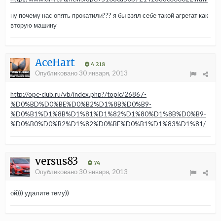
ну почему нас опять прокатили??? я бы взял себе такой агрегат как
вторую машину
AceHart
4 218
Опубликовано
30 января, 2013
http://opc-club.ru/vb/index.php?/topic/26867-
%D0%BD%D0%BE%D0%B2%D1%8B%D0%B9-
%D0%B1%D1%8B%D1%81%D1%82%D1%80%D1%8B%D0%B9-
%D0%B0%D0%B2%D1%82%D0%BE%D0%B1%D1%83%D1%81/
versus83
74
Опубликовано
30 января, 2013
ой))) удалите тему))