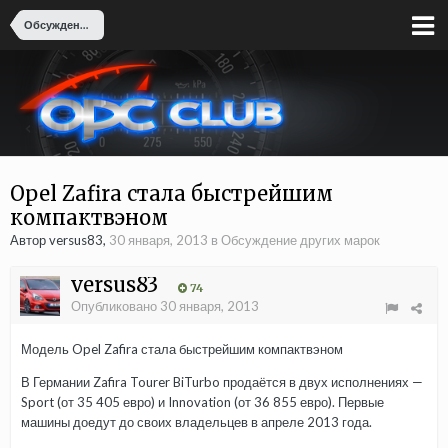
Обсуждение других марок
Opel Zafira стала быстрейшим
компактвэном
Автор versus83,
30 января, 2013
в
Обсуждение других марок
versus83
74
Опубликовано
30 января, 2013
Модель Opel Zafira стала быстрейшим компактвэном
В Германии Zafira Tourer BiTurbo продаётся в двух исполнениях —
Sport (от 35 405 евро) и Innovation (от 36 855 евро). Первые
машины доедут до своих владельцев в апреле 2013 года.