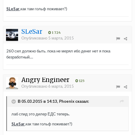
SLeSar
,как там гольф поживает?)
SLeSar
1 724
Опубликовано
5 марта, 2015
260 сил должно быть. пока не мерял ибо денег нет я пока
безработный....
Angry Engineer
125
Опубликовано
6 марта, 2015
В 05.03.2015 в 14:13, Phoenix сказал:
лаб спид это дилер ЕДС теперь.
SLeSar
,как там гольф поживает?)