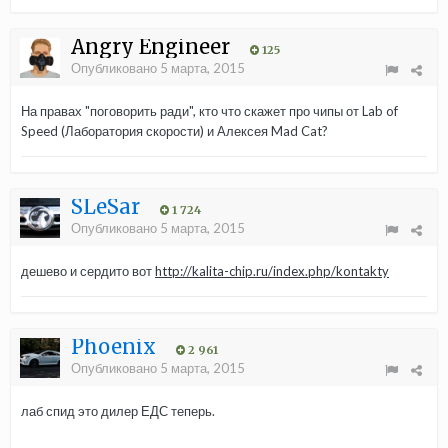
Angry Engineer
125
Опубликовано
5 марта, 2015
На правах "поговорить ради", кто что скажет про чипы от Lab of
Speed (Лаборатория скорости) и Алексея Mad Cat?
SLeSar
1 724
Опубликовано
5 марта, 2015
дешево и сердито вот
http://kalita-chip.ru/index.php/kontakty
Phoenix
2 961
Опубликовано
5 марта, 2015
лаб спид это дилер ЕДС теперь.