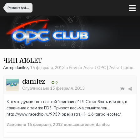
Ремонт Astra J OPC | Astra J turbo
ЧИП A16LET
Автор danilez,
15 февраля, 2013
в
Ремонт Astra J OPC | Astra J turbo
danilez
9
Опубликовано
15 февраля, 2013
Кто что думает вот по этой "фиговине" !!! Стоит брать или нет, в
сравнение с тем же EDS. Прирост весьма сомнителен...
http://www.racechip.ru/9939-opel-astra--j--1.6-turbo-ecotec/
Изменено
15 февраля, 2013
пользователем danilez