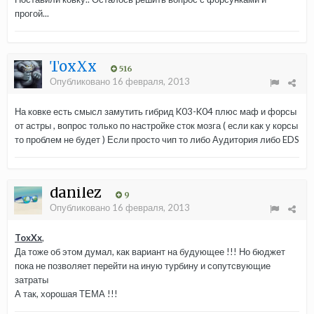
прогой...
ToxXx
516
Опубликовано
16 февраля, 2013
На ковке есть смысл замутить гибрид K03-K04 плюс маф и форсы
от астры , вопрос только по настройке сток мозга ( если как у корсы
то проблем не будет ) Если просто чип то либо Аудитория либо EDS
danilez
9
Опубликовано
16 февраля, 2013
ToxXx
,
Да тоже об этом думал, как вариант на будующее !!! Но бюджет
пока не позволяет перейти на иную турбину и сопутсвующие
затраты
А так, хорошая ТЕМА !!!