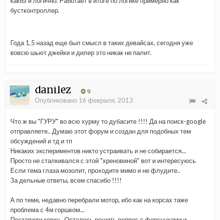
какбэ и логично. Работает в итоге по логике примерно как
бустконтроллер.
Года 1,5 назад еще был смысл в таких девайсах, сегодня уже
вовсю шьют джейки и дилер это никак не палит.
danilez
9
Опубликовано
16 февраля, 2013
Что ж вы "ГУРУ" во всю хурму то дубасите !!!! Да на поиск-google
отправляете.. Думаю этот форум и создан для подобных тем
обсуждений и тд и тп
Никаких экспериментов никто устраивать и не собирается...
Просто не сталкивался с этой "хреновиной" вот и интересуюсь
Если тема глаза мозолит, проходите мимо и не флудите..
За дельные ответы, всем спасибо !!!!
А по теме, недавно перебрали мотор, ибо как на корсах таже
проблема с 4м горшком...
Поставили ковку.. Осталось решить вопрос с форсунками и