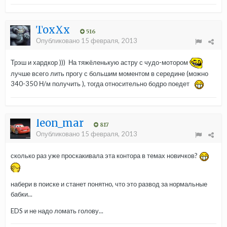
ToxXx
516
Опубликовано
15 февраля, 2013
Трэш и хардкор ))) На тяжёленькую астру с чудо-мотором
лучше всего лить прогу с большим моментом в середине (можно
340-350 Н/м получить ), тогда относительно бодро поедет
leon_mar
817
Опубликовано
15 февраля, 2013
сколько раз уже проскакивала эта контора в темах новичков?
набери в поиске и станет понятно, что это развод за нормальные
бабки...
EDS и не надо ломать голову...