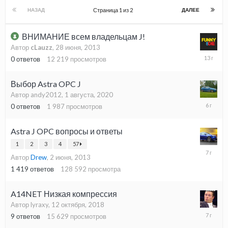
Страница 1 из 2
НАЗАД
ДАЛЕЕ
ВНИМАНИЕ всем владельцам J!
Автор
cLauzz
,
28 июня, 2013
28
0
ответов
12 219
просмотров
июня,
2013
Выбор Astra OPC J
Автор andy2012,
1 августа, 2020
1
0
ответов
1 987
просмотров
августа,
2020
Astra J OPC вопросы и ответы
1
2
3
4
57
28
Автор
Drew
,
2 июня, 2013
октября,
2018
1 419
ответов
128 592
просмотра
A14NET Низкая компрессия
Автор lyraxy,
12 октября, 2018
16
9
ответов
15 629
просмотров
октября,