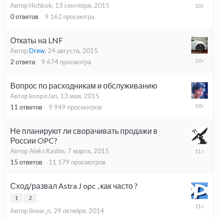
13
Автор Hichkok,
13 сентября, 2015
сентября
0
ответов
9 162
просмотра
2015
Откаты на LNF
Автор
Drew
,
24 августа, 2015
7
2
ответа
9 674
просмотра
сентября
2015
Вопрос по расходникам и обслуживанию
Автор knopoJan,
13 мая, 2015
26
11
ответов
9 949
просмотров
августа,
2015
Не планируют ли сворачивать продажи в
России OPC?
5
Автор Aleks Kashin,
7 марта, 2015
августа,
15
ответов
11 179
просмотров
2015
Сход/развал Astra J opc , как часто ?
1
2
30
Автор linear_n,
29 октября, 2014
июля,