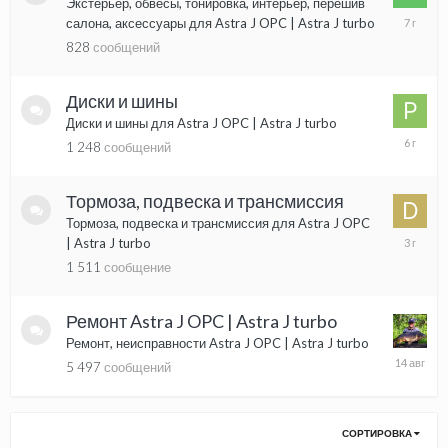
Экстерьер, обвесы, тонировка, интерьер, перешив
10
салона, аксессуары для Astra J OPC | Astra J turbo
июля,
828
сообщений
2019
Диски и шины
Диски и шины для Astra J OPC | Astra J turbo
6
1 248
сообщений
сентября
2019
Тормоза, подвеска и трансмиссия
Тормоза, подвеска и трансмиссия для Astra J OPC
27
| Astra J turbo
сентября
1 511
сообщение
2022
Ремонт Astra J OPC | Astra J turbo
Ремонт, неисправности Astra J OPC | Astra J turbo
14
5 497
сообщений
августа,
2025
СОРТИРОВКА