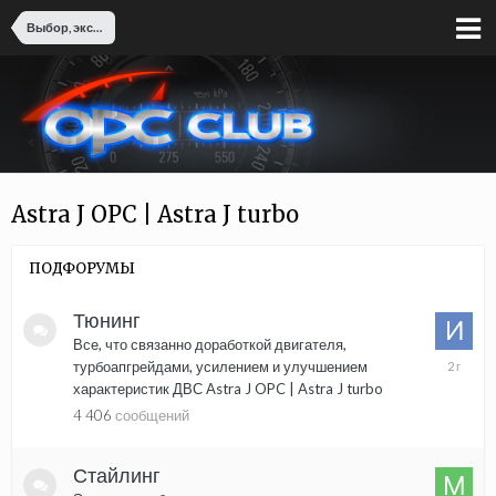
Выбор, эксплуатация и обслуживание OPC моделей
Astra J OPC | Astra J turbo
ПОДФОРУМЫ
Тюнинг
Все, что связанно доработкой двигателя,
14
турбоапгрейдами, усилением и улучшением
августа,
характеристик ДВС Astra J OPC | Astra J turbo
2023
4 406
сообщений
Стайлинг