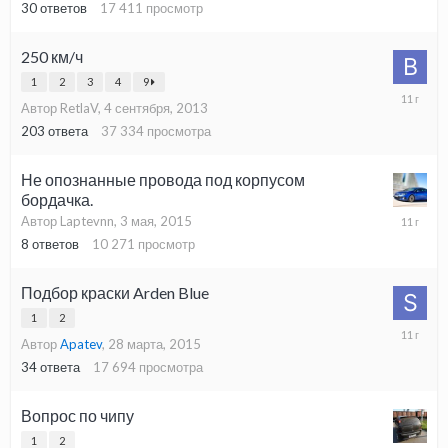
2015
30
ответов
17 411
просмотр
250 км/ч
1
2
3
4
9
3
Автор RetlaV,
4 сентября, 2013
июля,
2015
203
ответа
37 334
просмотра
Не опознанные провода под корпусом
бордачка.
25
Автор Laptevnn,
3 мая, 2015
июня,
8
ответов
10 271
просмотр
2015
Подбор краски Arden Blue
1
2
13
Автор
Apatev
,
28 марта, 2015
апреля,
2015
34
ответа
17 694
просмотра
Вопрос по чипу
1
2