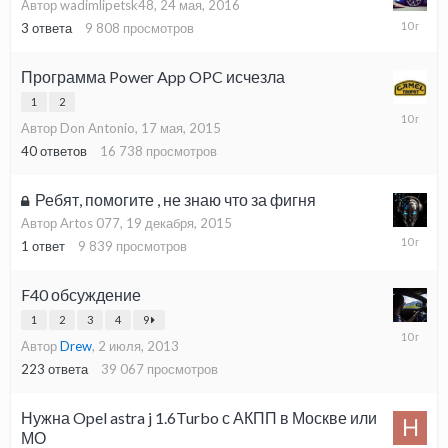
Автор wadimlipetsk48,
24 мая, 2016
25
3
ответа
9 808
просмотров
мая,
2016
Программа Power App OPC исчезла
1
2
26
Автор Don Antonio,
17 мая, 2015
марта,
2016
40
ответов
16 738
просмотров
Ребят, помогите , не знаю что за фигня
Автор Artos 077,
19 декабря, 2015
19
1
ответ
9 839
просмотров
декабря,
2015
F40 обсуждение
1
2
3
4
9
28
Автор
Drew
,
2 июля, 2013
октября,
2015
223
ответа
39 067
просмотров
Нужна Opel astra j 1.6Turbo с АКПП в Москве или
МО