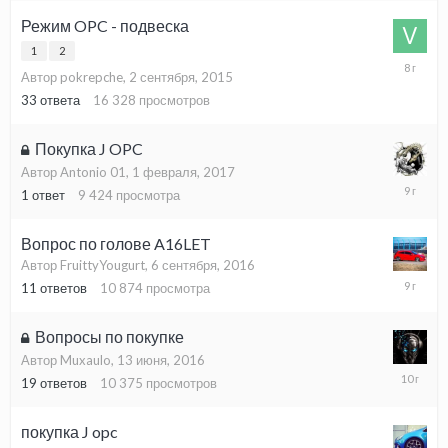
2018
Режим OPC - подвеска
1
2
24
Автор pokrepche,
2 сентября, 2015
октября,
2017
33
ответа
16 328
просмотров
Покупка J OPC
Автор Antonio 01,
1 февраля, 2017
1
1
ответ
9 424
просмотра
февраля
2017
Вопрос по голове A16LET
Автор FruittyYougurt,
6 сентября, 2016
6
11
ответов
10 874
просмотра
сентября
2016
Вопросы по покупке
Автор Muxaulo,
13 июня, 2016
15
19
ответов
10 375
просмотров
июня,
2016
покупка J opc