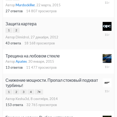
2
Автор
Murdockiller
,
22 марта, 2015
апреля,
2015
27
ответов
14 807
просмотров
Защита картера
1
2
26
Автор Dimidrol,
27 декабря, 2012
февраля
2015
43
ответа
18 168
просмотров
Трещина на лобовом стекле
Автор
Apatev
,
30 января, 2015
30
13
ответов
11 477
просмотров
января,
2015
Снижение мощности. Пропал стоковый подхват
турбины!
19
1
2
3
4
7
декабря,
Автор Kesha3d,
8 сентября, 2014
2014
153
ответа
32 765
просмотров