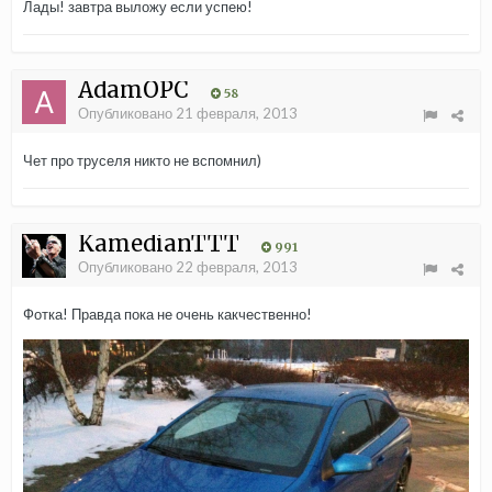
Лады! завтра выложу если успею!
AdamOPC
58
Опубликовано
21 февраля, 2013
Чет про труселя никто не вспомнил)
KamedianTTT
991
Опубликовано
22 февраля, 2013
Фотка! Правда пока не очень какчественно!