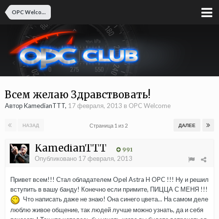
OPC Welcome
Всем желаю Здравствовать!
Автор KamedianTTT,
17 февраля, 2013
в
OPC Welcome
Страница 1 из 2
НАЗАД
ДАЛЕЕ
KamedianTTT
991
Опубликовано
17 февраля, 2013
Привет всем!!! Стал обладателем Opel Astra H OPC !!! Ну и решил
вступить в вашу банду! Конечно если примите, ПИЦЦА С МЕНЯ !!!
Что написать даже не знаю! Она синего цвета... На самом деле
люблю живое общение, так людей лучше можно узнать, да и себя