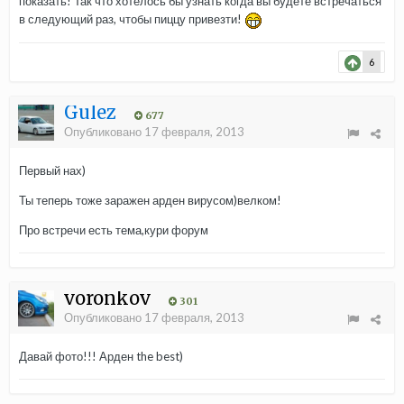
показать! Так что хотелось бы узнать когда вы будете встречаться
в следующий раз, чтобы пиццу привезти!
6
Gulez
677
Опубликовано
17 февраля, 2013
Первый нах)
Ты теперь тоже заражен арден вирусом)велком!
Про встречи есть тема,кури форум
voronkov
301
Опубликовано
17 февраля, 2013
Давай фото!!! Арден the best)