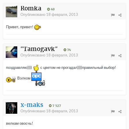
Romka
49
Опубликовано
18 февраля, 2013
Привет, привет!
"Tamogavk"
74
Опубликовано
18 февраля, 2013
поздравляю))))
с цветом не прогадал))))правильный выбор!
Вэлком
x-maks
7 527
Опубликовано
18 февраля, 2013
велкам овосчь!