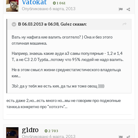
Vatokat
1 061
Опубликовано
6 марта, 2013
В 06.03.2013 в 06:38, Gulez сказал:
Вать ну нафига кие валить оголтело? ) Она и без этого
отличная машинка.
Наприер, знаешь какие ауди а3 самы популярные - 1,2 и 1,4
Т, а не С3 2.0 Турба...потому что 95% людей не надо валить.
Не в этом смысл жизни среднестатистического владельца
кии...
ЗЫ: да у тебя же есть кия, да ты же тоже овощ )))))
есть даже 2,но...есть много но...мы не говорим про поджопные
тачки,а конкретно про "хотхэтч"...
g1dro
2 703
Опубликовано
6 марта, 2013