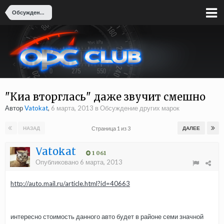
Обсуждение других марок
"Киа вторглась" даже звучит смешно
Автор
Vatokat
,
6 марта, 2013
в
Обсуждение других марок
Страница 1 из 3
НАЗАД
ДАЛЕЕ
Vatokat
1 061
Опубликовано
6 марта, 2013
http://auto.mail.ru/article.html?id=40663
интересно стоимость данного авто будет в районе семи значной