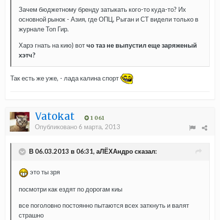
Зачем бюджетному бренду затыкать кого-то куда-то? Их
основной рынок - Азия, где ОПЦ, Рыган и СТ видели только в
журнале Топ Гир.
Харэ гнать на кию) вот
чо таз не выпустил еще заряженый
хэтч?
Так есть же уже, - лада калина спорт
Vatokat
1 061
Опубликовано
6 марта, 2013
В 06.03.2013 в 06:31, аЛЁХАндро сказал:
это ты зря
посмотри как ездят по дорогам киы
все поголовно постоянно пытаются всех заткнуть и валят
страшно