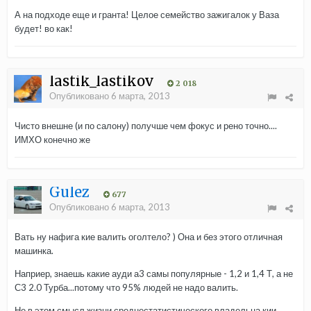
А на подходе еще и гранта! Целое семейство зажигалок у Ваза
будет! во как!
lastik_lastikov
2 018
Опубликовано
6 марта, 2013
Чисто внешне (и по салону) получше чем фокус и рено точно....
ИМХО конечно же
Gulez
677
Опубликовано
6 марта, 2013
Вать ну нафига кие валить оголтело? ) Она и без этого отличная
машинка.
Наприер, знаешь какие ауди а3 самы популярные - 1,2 и 1,4 Т, а не
С3 2.0 Турба...потому что 95% людей не надо валить.
Не в этом смысл жизни среднестатистического владельца кии...