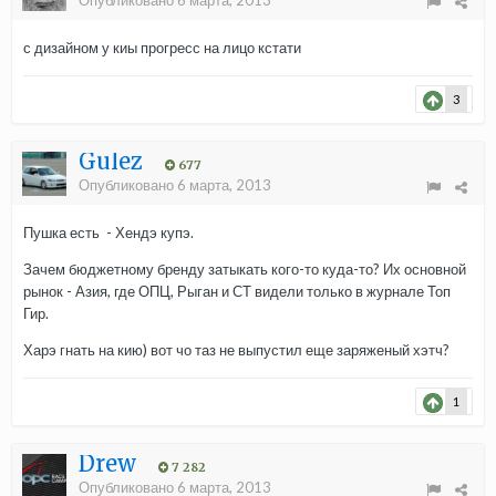
Опубликовано
6 марта, 2013
с дизайном у киы прогресс на лицо кстати
3
Gulez
677
Опубликовано
6 марта, 2013
Пушка есть - Хендэ купэ.
Зачем бюджетному бренду затыкать кого-то куда-то? Их основной
рынок - Азия, где ОПЦ, Рыган и СТ видели только в журнале Топ
Гир.
Харэ гнать на кию) вот чо таз не выпустил еще заряженый хэтч?
1
Drew
7 282
Опубликовано
6 марта, 2013