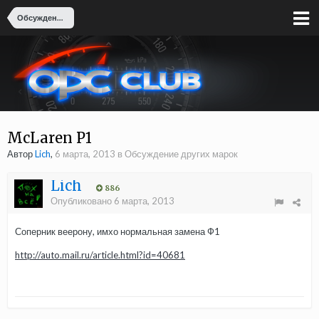
Обсуждение других марок
McLaren P1
Автор
Lich
,
6 марта, 2013
в
Обсуждение других марок
Lich
886
Опубликовано
6 марта, 2013
Соперник веерону, имхо нормальная замена Ф1
http://auto.mail.ru/article.html?id=40681