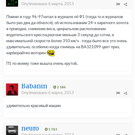
Опубликовано
6 марта, 2013
Помню в году 96-97читал в журнале об Ф1 (тогда то и журналов
было раз два да обчелся), об использовании 24-х каратного золота
в проводке, снижении веса, ценральном расположении
водительского кресла,разгоне меньше 3 секунд до сотни, и
максимальной скорости более 350 км/ч .тогда было все это очень
удивительно, особенно когда гоняешь на ВАЗ21099 цвет приз,
карбюрайтен моторен
П1 по моему тоже вышла очень крутой..
Babanin
2 184
Опубликовано
6 марта, 2013
удивительно красивый машин
neuro
1 783
Опубликовано
6 марта, 2013